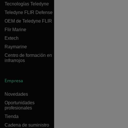
Tecnologías Teledyne
Teledyne FLIR Defense
OEM de Teledyne FLIR
Flir Marine
Extech
Raymarine
Centro de formación en
infrarrojos
Empresa
Novedades
Oportunidades
profesionales
Tienda
Cadena de suministro