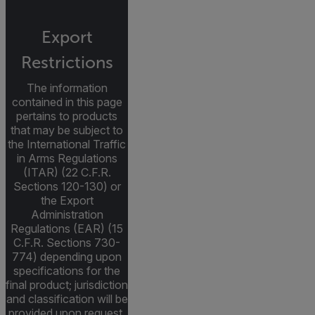
Export
Restrictions
The information
contained in this page
pertains to products
that may be subject to
the International Traffic
in Arms Regulations
(ITAR) (22 C.F.R.
Sections 120-130) or
the Export
Administration
Regulations (EAR) (15
C.F.R. Sections 730-
774) depending upon
specifications for the
final product; jurisdiction
and classification will be
provided upon request.