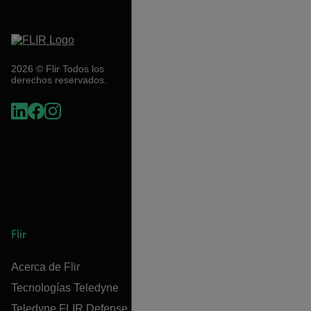
2026 © Flir Todos los
derechos reservados.
Flir
Acerca de Flir
Tecnologías Teledyne
Teledyne FLIR Defense