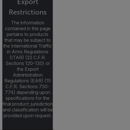
Export
Restrictions
The information
contained in this page
pertains to products
that may be subject to
the International Traffic
in Arms Regulations
(ITAR) (22 C.F.R.
Sections 120-130) or
the Export
Administration
Regulations (EAR) (15
C.F.R. Sections 730-
774) depending upon
specifications for the
final product; jurisdiction
and classification will be
provided upon request.