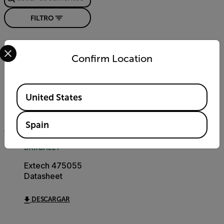
FILTRO
Select your preferred country and language from the options 
USER MANUAL
Confirm Location
Manual del
usuário de Extech
475055
Available Locations
United States
DESCARGAR
Spain
DATASHEET
Extech 475055
Datasheet
DESCARGAR