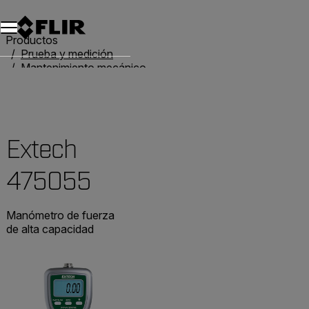
Unread messages
Modelo
Eliminar
artículos
artículo
Añadir al carro
Añadido al carro
Productos
Prueba y medición
Mantenimiento mecánico
Dinamómetros
Extech 475055
Extech
475055
Manómetro de fuerza
de alta capacidad