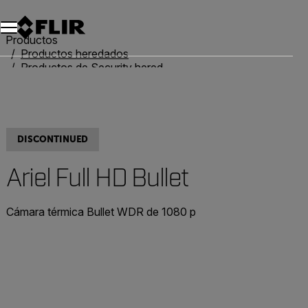
Unread messages
Modelo
Eliminar
artículos
artículo
Añadir al carro
Añadido al carro
Productos
Productos heredados
Productos de Security heredados
Ariel Full HD Bullet
DISCONTINUED
Ariel Full HD Bullet
Cámara térmica Bullet WDR de 1080 p