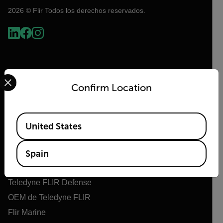
2026 © Flir Todos los derechos reservados.
Select your preferred country and language from the options 
Confirm Location
Available Locations
United States
Flir
Acerca de Flir
Spain
Tecnologías Teledyne
Teledyne FLIR Defense
OEM de Teledyne FLIR
Flir Marine