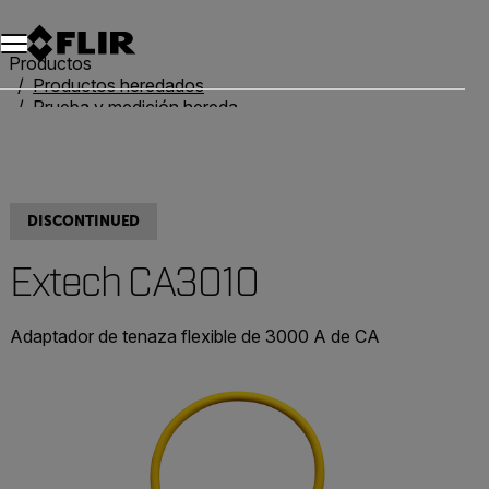
Unread messages
Modelo
Eliminar
artículos
artículo
Añadir al carro
Añadido al carro
Productos
Productos heredados
Prueba y medición heredadas
Extech CA3010
DISCONTINUED
Extech CA3010
Adaptador de tenaza flexible de 3000 A de CA