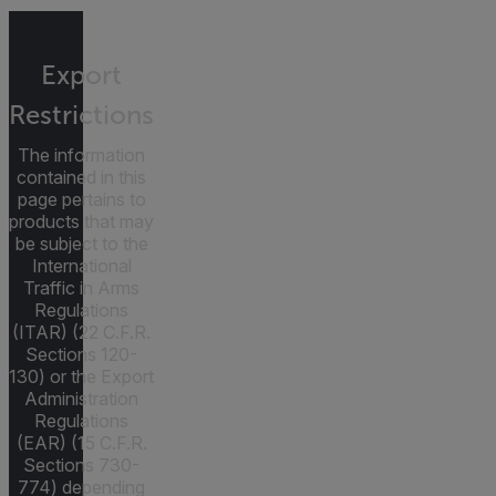
Export
Restrictions
The information
contained in this
page pertains to
products that may
be subject to the
International
Traffic in Arms
Regulations
(ITAR) (22 C.F.R.
Sections 120-
130) or the Export
Administration
Regulations
(EAR) (15 C.F.R.
Sections 730-
774) depending