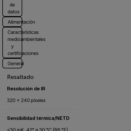
de
datos
Alimentación
Características
medioambientales
y
certificaciones
General
Resaltado
Resolución de IR
320 × 240 píxeles
Sensibilidad térmica/NETD
<30 mK, 42° a 30 °C (86 °F)