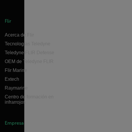
Flir
Acerca de Flir
Tecnologías Teledyne
Teledyne FLIR Defense
OEM de Teledyne FLIR
Flir Marine
Extech
Raymarine
Centro de formación en
infrarrojos
Empresa