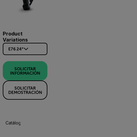
Product
Variations
E76 24°
SOLICITAR
INFORMACIÓN
SOLICITAR
DEMOSTRACIÓN
Catálogo De Productos
Especificaciones
Accesorios
R