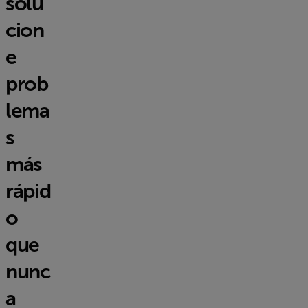
solu
cion
e
prob
lema
s
más
rápid
o
que
nunc
a