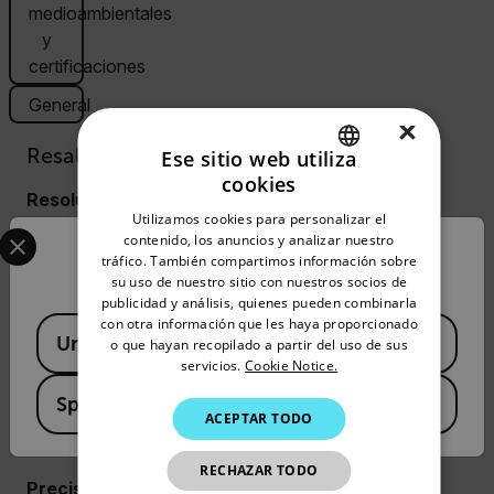
medioambientales
y
certificaciones
General
×
Resaltado
Ese sitio web utiliza
cookies
ENGLISH
Resolución de IR
Utilizamos cookies para personalizar el
Select your preferred country and language from the options 
GERMAN
contenido, los anuncios y analizar nuestro
640 × 480 píxeles
Confirm Location
tráfico. También compartimos información sobre
FRENCH
su uso de nuestro sitio con nuestros socios de
publicidad y análisis, quienes pueden combinarla
SPANISH
Sensibilidad térmica/NETD
con otra información que les haya proporcionado
Available Locations
United States
PORTUGUESE
o que hayan recopilado a partir del uso de sus
<30 mK, 42° a 30 °C (86 °F)
servicios.
Cookie Notice.
<40 mK, 24° a 30 °C (86 °F)
ITALIAN
<50 mK, 14° a 30 °C (86 °F)
Spain
ACEPTAR TODO
KOREAN
<30 mK, 80° a 30 °C (86 °F)
JAPANESE
RECHAZAR TODO
Precisión
CHINESE