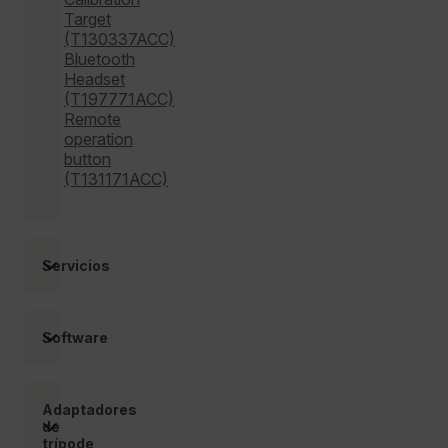
Target
sf_territory
(T130337ACC)
x-ms-cpim-cache|[-abcdefghijklmnopqrstuvwxyz_0123456789]{2
Bluetooth
Headset
(T197771ACC)
__epiXSRF
Remote
operation
button
(T131171ACC)
OpenIdConnect.nonce.
[abcdefghijklmnopqrstuvwxyzABCDEFGHIJKLMNOPQRSTUVWXYZ0
Asset_Gate_Form_[abcdefghijklmnopqrstuvwxyzABCDEFGHIJ
Servicios
{1-60}
Language
Software
Adaptadores
de
trípode