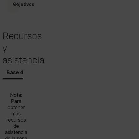
Objetivos
E3SessionID
Recursos
tdfdomain
y
asistencia
.AspNetCore.Antiforgery.VyLW6ORzMgk
Base de conocimientos
Documentos
Software y 
Nota:
FPLC
Para
obtener
más
recursos
de
asistencia
de la serie