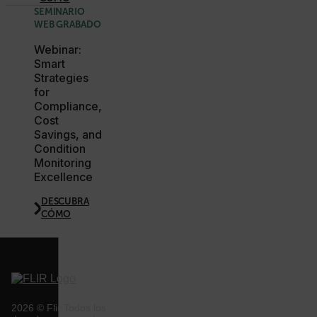
SEMINARIO
WEB GRABADO
Webinar:
Smart
Strategies
for
Compliance,
__cf_bm
Cost
Savings, and
Condition
Monitoring
tdflang
Excellence
DESCUBRA
CÓMO
CookieScriptConsent
__cf_bm
2026 © Flir Todos los