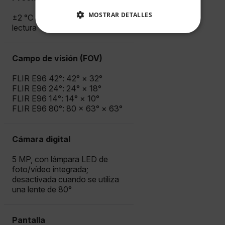
MOSTRAR DETALLES
±2 °C (±3,6 °F) o ±2 % de la
lectura
COOKIES ESTRICTAMENTE
NECESARIAS
Campo de visión (FOV)
COOKIES DE RENDIMIENTO
FLIR E96 42°: 42° × 32°
COOKIES DE PREFERENCIAS
FLIR E96 24°: 24° × 18°
FLIR E96 14°: 14° × 10°
COOKIES DE FUNCIONALIDAD
FLIR E96 80°: 80 × 63° × 63°
Cámara digital
Cookies estrictamente necesarias
5 MP, con lámpara LED de
foto/vídeo integrada;
Cookies de rendimiento
desactivada cuando se utiliza
Cookies de preferencias
una lente de 80°
Cookies de funcionalidad
Las cookies estrictamente necesarias permiten la
Pantalla
funcionalidad principal del sitio web, como el inicio