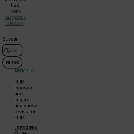
__cf_bm
Exx,
visite
Support.F
LIR.com
.
atgRecSessionId
Buscar
atgRecVisitorId
FILTRO
UserGlobalization
ARTÍCULO
FLIR
Innovate
and
Inspire:
una nueva
X-Oracle-BMC-LBS-Route
revista de
FLIR
DESCUBRA
EPiServer_Commerce_AnonymousId
CÓMO