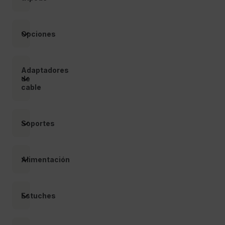
customer_id
Opciones
.AspNetCore.Correlation.[-
abcdefghijklmnopqrstuvwxyzABCDEFGHIJKLMNOPQRSTUVWXYZ_
Adaptadores
de
cable
.AspNetCore.OpenIdConnect.Nonce.[-
Soportes
abcdefghijklmnopqrstuvwxyzABCDEFGHIJKLMNOPQRSTUVWXYZ_
FPID
Alimentación
atgRecSessionId
Estuches
ARRAffinitySameSite