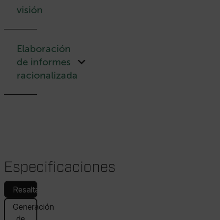
visión
Elaboración
de informes
racionalizada
Especificaciones
Resaltado
Generación
de