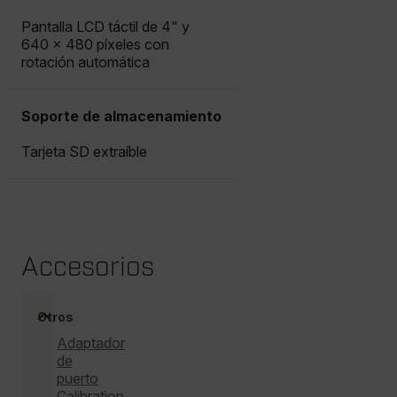
de sesión de usuario y la gestión de cuentas. El sitio
Pantalla LCD táctil de 4" y
web no se puede utilizar correctamente sin las
cookies estrictamente necesarias.
640 × 480 píxeles con
rotación automática
Nombre
cart_products_oids
Soporte de almacenamiento
cart_products_skus
Tarjeta SD extraíble
cashrun_session_id
cashrun_site_id
Accesorios
Otros
CS_FPC
Adaptador
Política de Privacidad de Google
de
puerto
customizerChangeKey
Calibration