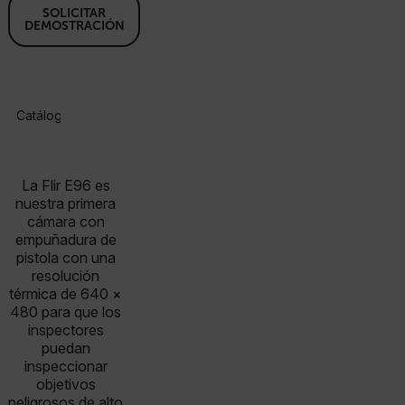
SOLICITAR
DEMOSTRACIÓN
Catálogo De Productos
Especificaciones
Accesorios
R
La Flir E96 es
nuestra primera
cámara con
empuñadura de
pistola con una
resolución
térmica de 640 ×
480 para que los
inspectores
puedan
inspeccionar
objetivos
peligrosos de alto