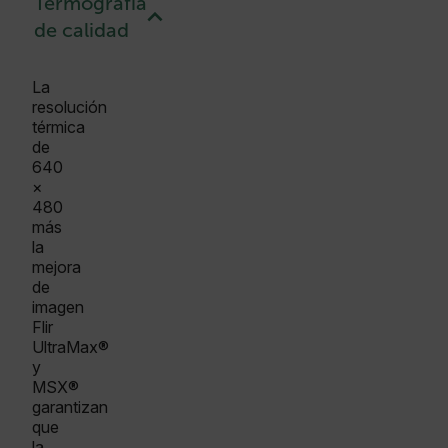
Termografía
de calidad
La
resolución
térmica
de
640
×
480
más
la
mejora
de
imagen
Flir
UltraMax®
y
MSX®
garantizan
que
la