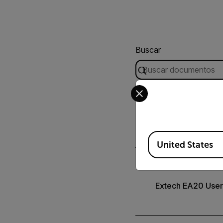
Buscar
Select your preferred co
USER MANUAL
Manual del usuár
Available Locations
United States
USER MANUAL
Extech EA20 User