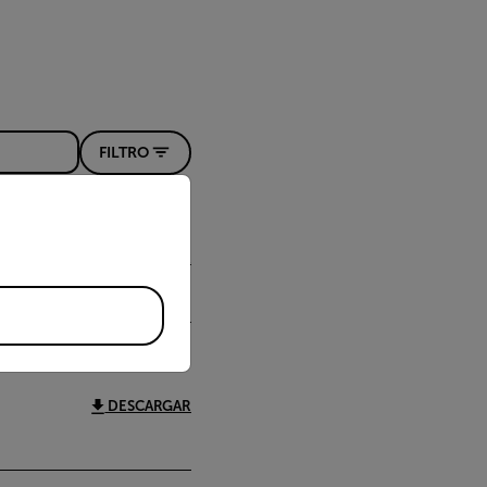
FILTRO
priate version of our website.
DESCARGAR
DESCARGAR