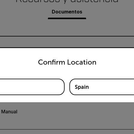
Documentos
untry and language from the options below to access the appro
Confirm Location
io de Extech EA20
Spain
 Manual