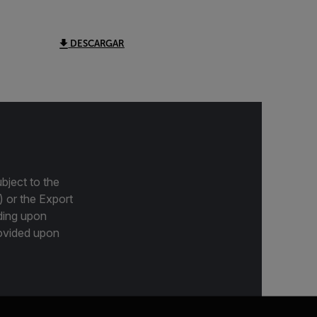
DESCARGAR
bject to the
) or the Export
ding upon
provided upon