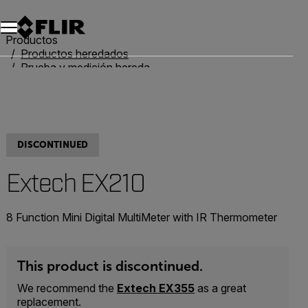
Unread messages
Modelo
Eliminar
artículos
artículo
Añadir al carro
Añadido al carro
Productos
Productos heredados
Prueba y medición heredadas
Extech EX210
DISCONTINUED
Extech EX210
8 Function Mini Digital MultiMeter with IR Thermometer
This product is discontinued.
We recommend the
Extech EX355
as a great
replacement.