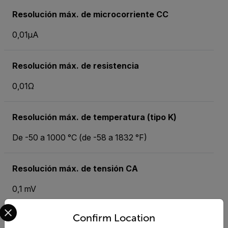
Resolución máx. de microcorriente CC
0,01µA
Resolución máx. de resistencia
0,01Ω
Resolución máx. de temperatura (tipo K)
De -50 a 1000 °C (de -58 a 1832 °F)
Resolución máx. de tensión CA
0,1 mV
Select your preferred country and language from the options 
Confirm Location
RMS real