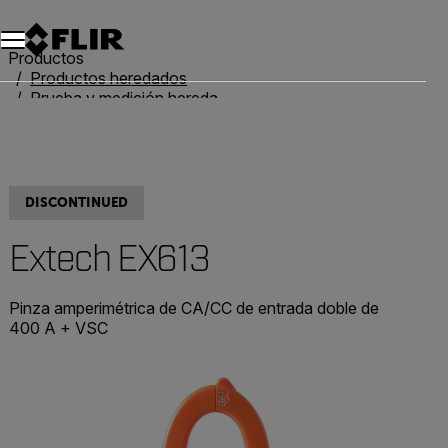
Unread messages
Modelo
Eliminar
artículos
artículo
Añadir al carro
Añadido al carro
Productos
Productos heredados
Prueba y medición heredadas
Extech EX613
DISCONTINUED
Extech EX613
Pinza amperimétrica de CA/CC de entrada doble de
400 A + VSC