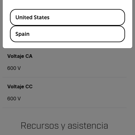
Sí
Available Locations
United States
Tamaño de la mordaza
Spain
32 mm (1,25"), conductores de hasta 500 MCM
Voltaje CA
600 V
Voltaje CC
600 V
Recursos y asistencia