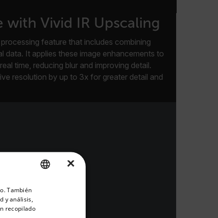
with Vivid IR Upscaling
processing feature that includes combining
al data. It applies these image enhancements to
real time, reducing blur and improving detail.
ve resolution by up to 3x for greater detail and
×
priate version of our website.
ico. También
ENGLISH
 y análisis,
GERMAN
n recopilado