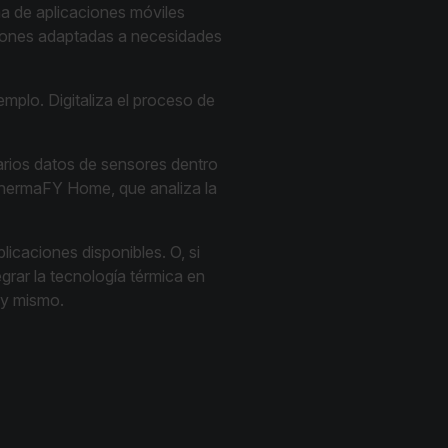
a de aplicaciones móviles
ciones adaptadas a necesidades
cart.flir.co
cart.flir.co
emplo. Digitaliza el proceso de
e Privacidad de Google
varios datos de sensores dentro
 ThermaFY Home, que analiza la
cart.flir.co
licaciones disponibles. O, si
egrar la tecnología térmica en
cart.flir.co
oy mismo.
cart.flir.co
fghijklmnopqrstuvwxyz_0123456789]{20-35}
.flirb2cpro
.flir.com