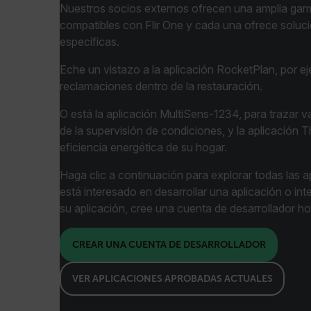
Nuestros socios externos ofrecen una amplia gam
compatibles con Flir One y cada una ofrece solu
cashrun_session_id
específicas.
cashrun_site_id
Eche un vistazo a la aplicación RocketPlan, por ej
reclamaciones dentro de la restauración.
Política d
O está la aplicación MultiSens-1234, para trazar 
de la supervisión de condiciones, y la aplicación
CS_FPC
eficiencia energética de su hogar.
Haga clic a continuación para explorar todas las ap
está interesado en desarrollar una aplicación o int
customizerChangeKey
su aplicación, cree una cuenta de desarrollador h
sf_territory
x-ms-cpim-cache|[-abcde
CREAR UNA CUENTA DE DESARROLLADOR
VER APLICACIONES APROBADAS ACTUALES
__epiXSRF