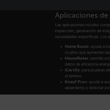
.flir.com
Aplicaciones de
uvwxyzABCDEFGHIJKLMNOPQRSTUVWXYZ0123456789%]{40-70}
Las aplicaciones móviles compa
efghijklmnopqrstuvwxyzABCDEFGHIJKLMNOPQRSTUVWXYZ0123456789%]
.flir.com
inspección, generación de imá
necesidades específicas. Los 
.flir.com
Home Boost
: ayuda a lo
ocultos que aumentan las
HouseRater
: permite a 
datos de eficiencia energ
iCertify
: para pruebas el
el terreno.
Knauf Pro+
: ayuda a aud
.flir.com
aislamiento y detectar po
-
.flir.com
vwxyzABCDEFGHIJKLMNOPQRSTUVWXYZ_0123456789%]{40-100}