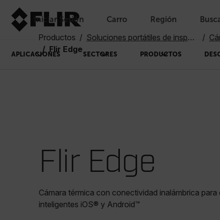
Iniciar Sesión
Carro
Región
Busc
Unread messages
Modelo
Eliminar
artículos
artículo
Añadir al carro
Añadido al carro
Productos
Soluciones portátiles de inspección
Cá
Flir Edge
APLICACIONES
SECTORES
PRODUCTOS
DES
Flir Edge
Cámara térmica con conectividad inalámbrica para 
inteligentes iOS® y Android™