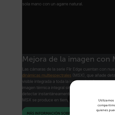
sola mano con un agarre natural.
Mejora de la imagen con
Las cámaras de la serie Flir Edge cuentan con nue
dinámicas multiespectrales
(MSX), que añade detal
visible integrada a toda la imagen de infrarrojos en
imagen térmica integral sin diluir con característica
detectar instantáneamente dónde se encuentra el 
Select your preferred co
MSX se produce en tiempo real para que pueda ver
Utilizamos 
compartimos
quienes pue
MÁS INFORMACIÓN SOBRE MSX