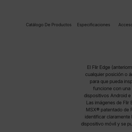
Catálogo De Productos
Especificaciones
Acceso
El Flir Edge (anterio
cualquier posición o 
para que pueda insp
funcione con una 
dispositivos Android e
Las imágenes de Flir E
MSX® patentado de Fli
identificar clarament
dispositivo móvil y se p