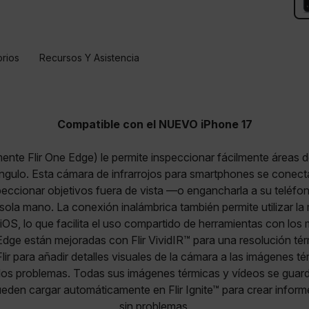
rios
Recursos Y Asistencia
Compatible con el NUEVO iPhone 17
rmente Flir One Edge) le permite inspeccionar fácilmente áreas d
ángulo. Esta cámara de infrarrojos para smartphones se conect
eccionar objetivos fuera de vista —o engancharla a su teléfon
sola mano. La conexión inalámbrica también permite utilizar l
 iOS, lo que facilita el uso compartido de herramientas con los
dge están mejoradas con Flir VividIR™ para una resolución térmi
r para añadir detalles visuales de la cámara a las imágenes t
e los problemas. Todas sus imágenes térmicas y vídeos se guar
ueden cargar automáticamente en Flir Ignite™ para crear inform
sin problemas.