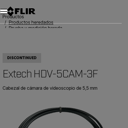
Unread messages
Modelo
Eliminar
artículos
artículo
Añadir al carro
Añadido al carro
Productos
Productos heredados
Prueba y medición heredadas
Extech HDV-5CAM-3F
DISCONTINUED
Extech HDV-5CAM-3F
Cabezal de cámara de videoscopio de 5,5 mm