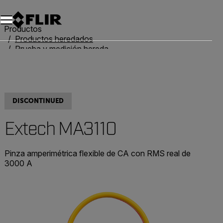
Unread messages
Modelo
Eliminar
artículos
artículo
Añadir al carro
Añadido al carro
Productos
Productos heredados
Prueba y medición heredadas
Extech MA3110
DISCONTINUED
Extech MA3110
Pinza amperimétrica flexible de CA con RMS real de
3000 A