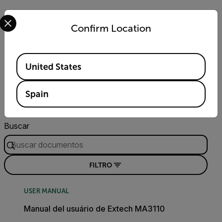
Voltaje CC
Select your preferred country and language from the options 
Confirm Location
6 V, 60 V, 600 V, 1000 V
Available Locations
United States
Recursos y asistencia
Spain
Documentos
Buscar
FILTRO
USER MANUAL
Manual del usuário de Extech MA3110