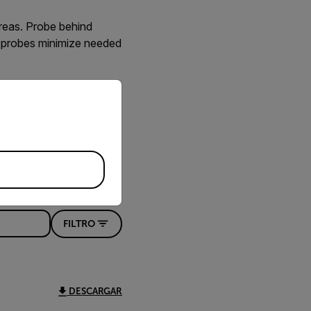
reas. Probe behind
le probes minimize needed
priate version of our website.
FILTRO
DESCARGAR