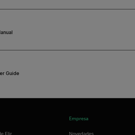
anual
er Guide
Empresa
e Flir
Novedades