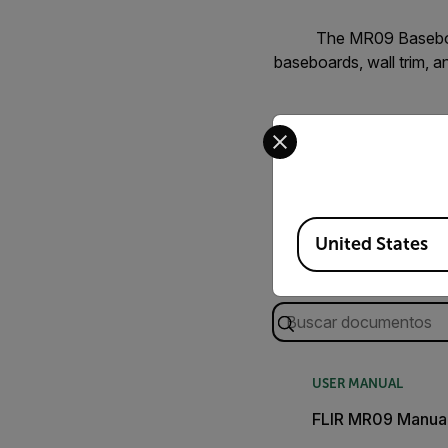
The MR09 Baseboar
baseboards, wall trim, a
Select your preferred co
Available Locations
United States
Buscar
USER MANUAL
FLIR MR09 Manual