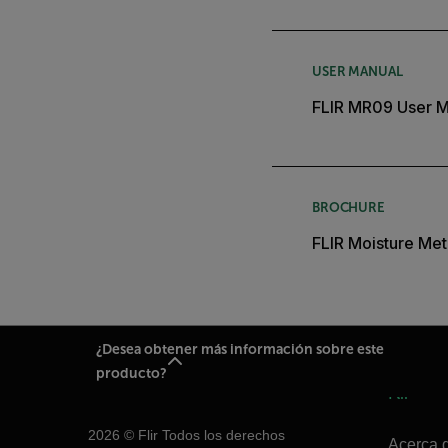
USER MANUAL
FLIR MR09 User M
BROCHURE
FLIR Moisture Met
¿Desea obtener más información sobre este
producto?
Flir
2026 © Flir Todos los derechos
Acerca d