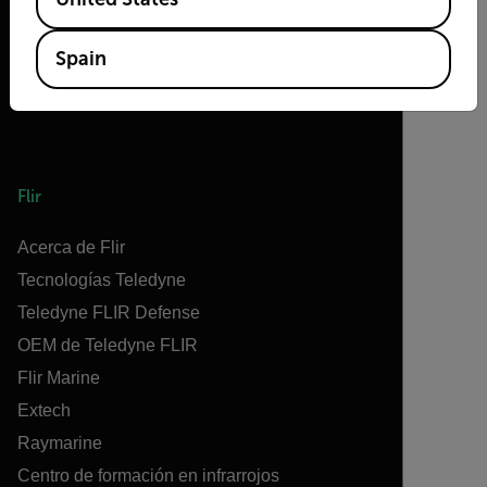
Spain
Flir
Acerca de Flir
Tecnologías Teledyne
Teledyne FLIR Defense
OEM de Teledyne FLIR
Flir Marine
Extech
Raymarine
Centro de formación en infrarrojos