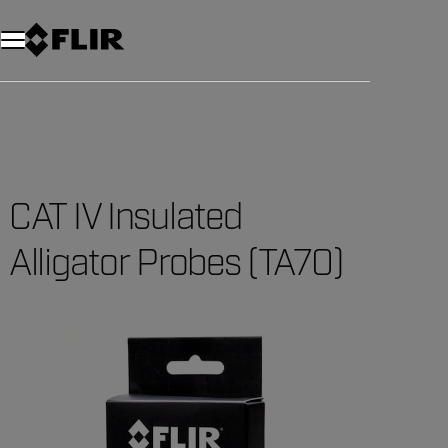
Unread messages
Modelo
Eliminar
artículos
artículo
Añadir al carro
Añadido al carro
CAT IV Insulated
Alligator Probes (TA70)