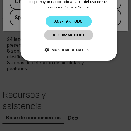
United States
PORTUGUESE
o que hayan recopilado a partir del uso de sus
premium (datos individuales) - licencia
servicios.
Cookie Notice.
opcional
ITALIAN
Spain
ACEPTAR TODO
KOREAN
Zonas de detección
JAPANESE
RECHAZAR TODO
24 lazos virtuales para detección de
CHINESE
presencia
MOSTRAR DETALLES
8 zonas de datos de tráfico para
clasificación y recuento
COOKIES ESTRICTAMENTE
8 zonas de detección de bicicletas y
NECESARIAS
peatones
COOKIES DE RENDIMIENTO
COOKIES DE PREFERENCIAS
Recursos y
asistencia
COOKIES DE FUNCIONALIDAD
Base de conocimientos
Documentos
Contacto co