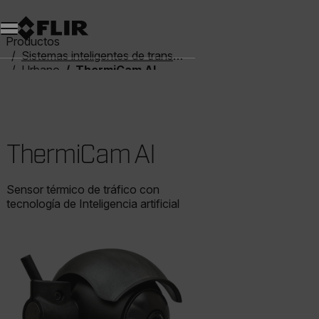
Unread messages
Modelo
Eliminar
artículos
artículo
Añadir al carro
Añadido al carro
Productos
Sistemas inteligentes de transporte
Urbano
ThermiCam AI
ThermiCam AI
Sensor térmico de tráfico con
tecnología de Inteligencia artificial