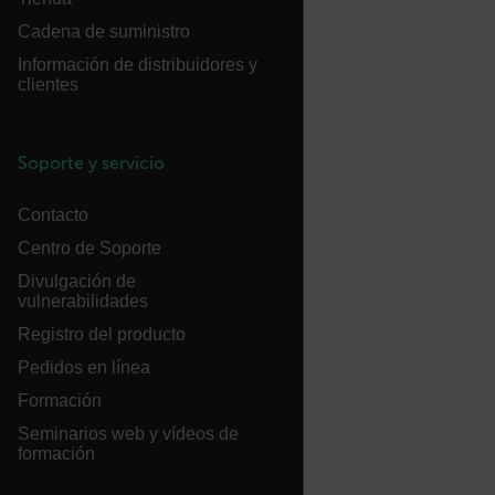
Cadena de suministro
atgRecSessionId
Información de distribuidores y
clientes
ARRAffinitySameSite
Soporte y servicio
Contacto
E3SessionID
Centro de Soporte
Divulgación de
vulnerabilidades
tdfdomain
Registro del producto
Pedidos en línea
.AspNetCore.Antiforgery.VyLW6ORzMgk
Formación
Seminarios web y vídeos de
formación