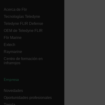
Language
Acerca de Flir
Tecnologías Teledyne
Teledyne FLIR Defense
OEM de Teledyne FLIR
Flir Marine
customer_id
Extech
Raymarine
Centro de formación en
.AspNetCore.Correlation.[-
infrarrojos
abcdefghijklmnopqrstuvwxyzABCDEFGHIJKLMNOPQRSTUVWXYZ_
Empresa
.AspNetCore.OpenIdConnect.Nonce.[-
Novedades
abcdefghijklmnopqrstuvwxyzABCDEFGHIJKLMNOPQRSTUVWXYZ_
Oportunidades profesionales
FPID
Tienda