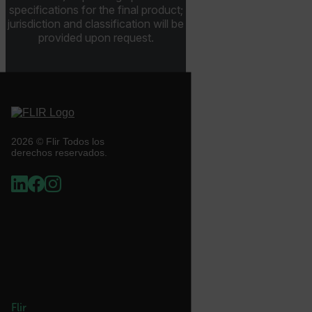
specifications for the final product;
jurisdiction and classification will be
provided upon request.
CS_FPC
Política de Privacidad de Google
customizerChangeKey
sf_territory
x-ms-cpim-cache|[-abcdefghijklmnopqrstuvwxyz_0123456789]{2
2026 © Flir Todos los
derechos reservados.
__epiXSRF
OpenIdConnect.nonce.
[abcdefghijklmnopqrstuvwxyzABCDEFGHIJKLMNOPQRSTUVWXYZ0
Asset_Gate_Form_[abcdefghijklmnopqrstuvwxyzABCDEFGHIJ
{1-60}
Flir