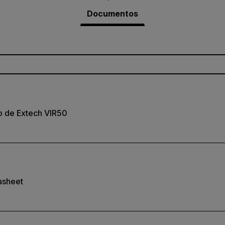
Documentos
o de Extech VIR50
asheet