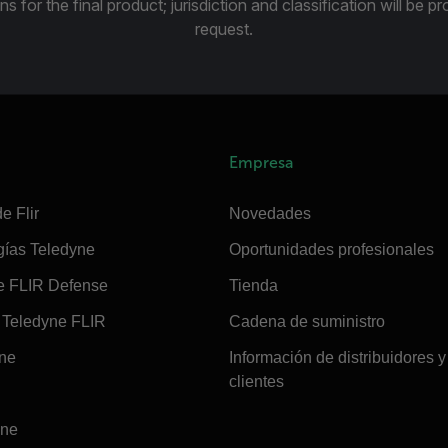
ns for the final product; jurisdiction and classification will be 
request.
Empresa
e Flir
Novedades
gías Teledyne
Oportunidades profesionales
e FLIR Defense
Tienda
Teledyne FLIR
Cadena de suministro
ine
Información de distribuidores y
clientes
ine