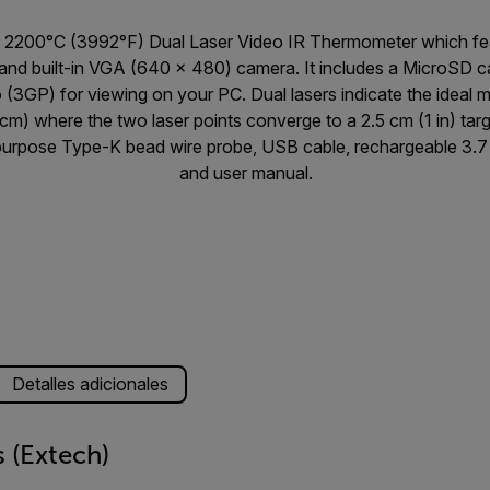
 2200°C (3992°F) Dual Laser Video IR Thermometer which feat
and built-in VGA (640 x 480) camera. It includes a MicroSD ca
(3GP) for viewing on your PC. Dual lasers indicate the ideal 
cm) where the two laser points converge to a 2.5 cm (1 in) tar
urpose Type-K bead wire probe, USB cable, rechargeable 3.7 V
and user manual.
Detalles adicionales
 (Extech)