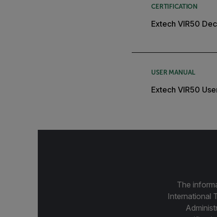
CERTIFICATION
Extech VIR50 Decl
USER MANUAL
Extech VIR50 Use
The informa
International 
Administ