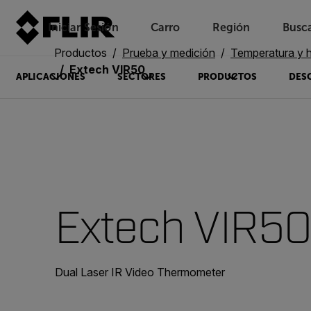
Iniciar Sesión
Carro
Región
Busc
Unread messages
Modelo
Eliminar
artículos
artículo
Añadir al carro
Añadido al carro
Productos
Prueba y medición
Temperatura y
Extech VIR50
APLICACIONES
SECTORES
PRODUCTOS
DES
Extech VIR5
Dual Laser IR Video Thermometer