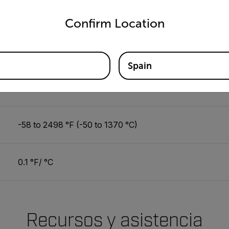
untry and language from the options below to access the appro
±0.5% or 1.8 °F/1 °C
Confirm Location
)
±(1% of reading + 4 °F/2 °C) (31 to 212 °F)
Spain
32 to 122 °F (0 to 50 °C)
-58 to 2498 °F (-50 to 1370 °C)
0.1 °F/ °C
Recursos y asistencia