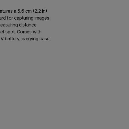
ures a 5.6 cm (2.2 in)
rd for capturing images
measuring distance
get spot. Comes with
 battery, carrying case,