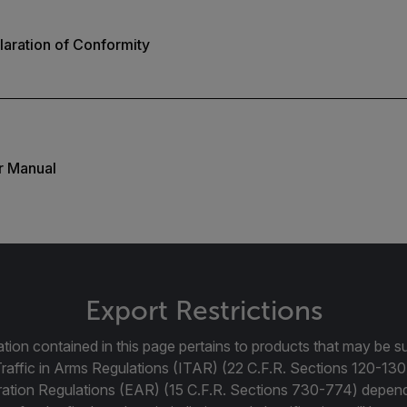
aration of Conformity
r Manual
Export Restrictions
tion contained in this page pertains to products that may be su
Traffic in Arms Regulations (ITAR) (22 C.F.R. Sections 120-130
ration Regulations (EAR) (15 C.F.R. Sections 730-774) depen