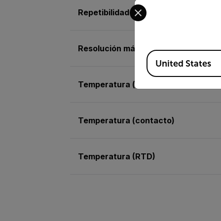
Select your preferred co
Repetibilidad
Resolución máx. de temperatura (IR
Available Locations
United States
Temperatura (aire)
Temperatura (contacto)
Temperatura (RTD)