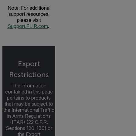
Note: For additional
support resources,
please visit
Support.FLIR.com
.
Export
Restrictions
The information
contained in this page
pertains to products
that may be subject to
the International Traffic
in Arms Regulations
(ITAR) (22 C.F.R.
Sections 120-130) or
the Export