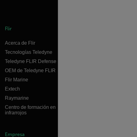
Flir
Acerca de Flir
Tecnologías Teledyne
Teledyne FLIR Defense
OEM de Teledyne FLIR
Flir Marine
Extech
Raymarine
Centro de formación en
infrarrojos
Empresa