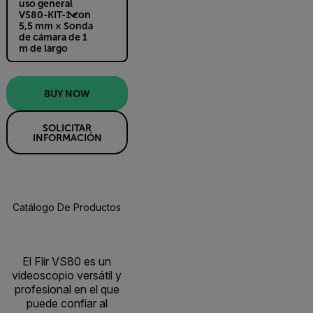
uso general
VS80-KIT-1 con
5,5 mm × Sonda
de cámara de 1
m de largo
BUY NOW
SOLICITAR
INFORMACIÓN
Catálogo De Productos
Especificaciones
Accesorios
R
BUY NOW
El Flir VS80 es un
videoscopio versátil y
profesional en el que
puede confiar al