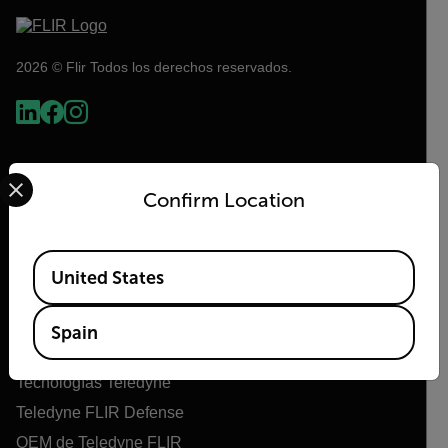
2026 © Flir Todos los derechos reservados.
Select your preferred country and language from the options 
Confirm Location
Available Locations
United States
Flir
Spain
Acerca de Flir
Tecnologías Teledyne
Teledyne FLIR Defense
OEM de Teledyne FLIR