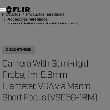
Unread messages
Modelo
Eliminar
artículos
artículo
Añadir al carro
Añadido al carro
Productos
Productos heredados
Accesorios heredados
Camera With Semi-rigid Probe, 1m, 5.8mm Diameter, VGA via Macro Short Focus (VSC58-1RM)
DISCONTINUED
Camera With Semi-rigid
Probe, 1m, 5.8mm
Diameter, VGA via Macro
Short Focus (VSC58-1RM)