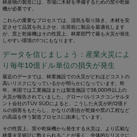
林産物の製造には、市場に木材を準備するための窯や乾燥
機が必要です。
これらの重要なプロセスでは、湿気を取り除き、木材を安
定させて品質を向上させ、出荷前に製品を最適化します
が、窯と乾燥機はその性質上、林業部門で最も火災が発生
しやすい環境の1つにもなります。
データを信じましょう：産業火災によ
り毎年10億ドル単位の損失が発生
最近のデータでは、林業施設での火災がどれほどコストの
高いリスクになっているかが明らかになっています。昨
年、米国では工業施設または製造施設で38,000件以上の
火災が報告されていました。グローバルリスクコンサルタ
ント会社のTÜV SÜDによると、こうした火災が約12億ド
ルの損害をもたらし、かなりの割合が乾燥や窯の工程など
の高温を伴う製造プロセスに由来しています。
その性質上、窯や乾燥機から発生する火災は、より広範な
林業火災統計に数えられることが多く、全体的なリスクに