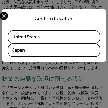
た後、深刻な火災事象をゼロにしました。2014年に発生
した火災事故では、外部の消防介入が必要となり、同社の
Select your preferred country and language from the options 
推計によると€最大500万ユーロの損失が発生したとされ
ています。
Confirm Location
同様に
木材製品環境でフリアーシステムズは、
Viper
Imagingを介して統合し、温度異常を継続的に監視し、火
Available Locations
United States
災が広がる前に、オペレーターが換気、清掃、シャットダ
ウンを行う時間を提供しています
。
Japan
異常発熱検知は、物理的な資産を保護するだけでなく、工
場においてますます厳しくなる保険・安全規制を満たすの
にも役立ちます。偶発的な火災による環境被害を最小限に
抑えることで、持続可能な林業の目標をサポートします。
林業の過酷な環境に耐える設計
フリアーシステムズのEFDカメラは、窯や乾燥機の厳しい
条件向けに設計されています。粉塵、乾燥、極端な温度に
も耐えると同時に、一貫した再現性の高い熱データを提供
します。オンボード分析によって面倒なアラームが低減さ