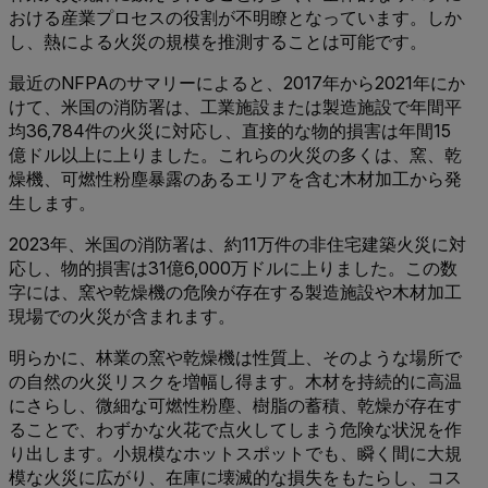
おける産業プロセスの役割が不明瞭となっています。しか
し、熱による火災の規模を推測することは可能です。
最近のNFPAのサマリーによると、2017年から2021年にか
けて、米国の消防署は、工業施設または製造施設で年間平
均36,784件の火災に対応し、直接的な物的損害は年間15
億ドル以上に上りました。これらの火災の多くは、窯、乾
燥機、可燃性粉塵暴露のあるエリアを含む木材加工から発
生します。
2023年、米国の消防署は、約11万件の非住宅建築火災に対
応し、物的損害は31億6,000万ドルに上りました。この数
字には、窯や乾燥機の危険が存在する製造施設や木材加工
現場での火災が含まれます。
明らかに、林業の窯や乾燥機は性質上、そのような場所で
の自然の火災リスクを増幅し得ます。木材を持続的に高温
にさらし、微細な可燃性粉塵、樹脂の蓄積、乾燥が存在す
ることで、わずかな火花で点火してしまう危険な状況を作
り出します。小規模なホットスポットでも、瞬く間に大規
模な火災に広がり、在庫に壊滅的な損失をもたらし、コス