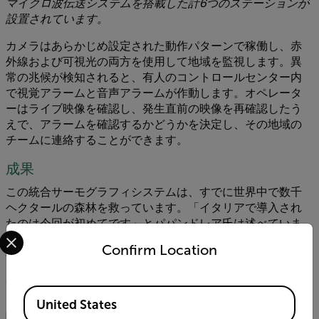
マイクロ波伝送システムを搭載した計6つのステーションが
設置されています。
カメラはあらかじめ設定された動作パターンで稼働し、赤
外線および可視光の両方を使用して地域を監視します。異
常の兆候が検知されると、有人のコントロールセンター内
で視覚アラームと音声アラームが作動します。オペレータ
ーはライブ映像を確認し、発生直前の映像を再確認したう
えで、アラームを確認するかどうかを決定し、その地域の
チームに連絡することができます。
成果
この統合サーモグラフィシステムは、すでに世界中で数千
ヘクタールの森林を救っています。「イタリアで導入され
たのは今回が初めてです」とパパンドレア氏は述べていま
Select your preferred country and language from the options 
す。「初期テストの結果からも、当社のソリューションを
Confirm Location
採用した地域当局の判断は革新的かつ先見性のあるもので
あったことが確認されています。このシステムは信頼性が
高く、誤報を最小限に抑えることができ、さらに対応段階
Available Locations
においても非常に有効であることが実証されています。実
United States
際、ソフトウェアは火災の拡大方向を予測できるため、現