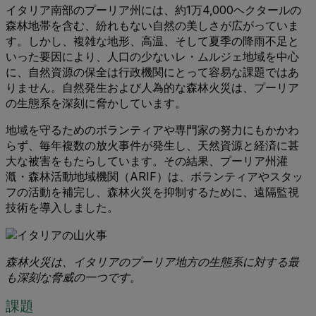
イタリア南部のプーリア州には、約1万4,000ヘクタールの
森林地帯を含む、紛れもない自然の美しさが広がっていま
す。しかし、複雑な地形、高温、そして夏季の降雨不足と
いった要因により、人口の少ないレ・ムルジェ地域を中心
に、自然資源の保全は行政機関にとって容易な課題ではあ
りません。自然発生および人為的な森林火災は、プーリア
の生態系を深刻に脅かしています。
地域を守るためのボランティアや専門家の努力にもかかわ
らず、毎年複数の放火事件が発生し、天然資源と経済に甚
大な被害をもたらしています。その結果、プーリア州灌
漑・森林活動地域機関（ARIF）は、ボランティアやスタッ
フの活動を補完し、森林火災を抑制するために、遠隔監視
技術を導入しました。
森林火災は、イタリアのプーリア地方の生態系に対する最
も深刻な脅威の一つです。
課題