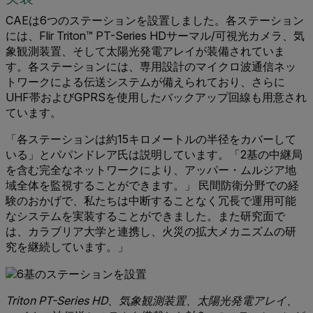
CAEは6つのステーションを設置しました。各ステーション
には、Flir Triton™ PT-Series HDサーマル/可視光カメラ、気
象観測装置、そして太陽光発電アレイが装備されていま
す。各ステーションには、専用設計のマイクロ波通信ネッ
トワークによる伝送システムが備えられており、さらに
UHF帯およびGPRSを使用したバックアップ回線も用意され
ています。
「各ステーションは約15キロメートルの半径をカバーして
いる」とパパンドレア氏は説明しています。「2基の中継局
を含む完全なネットワークにより、アッパー・ムルジア地
域全体を監視することができます。」 民間防衛分野での経
験のおかげで、私たちは中断することなく冗長で運用可能
なシステムを実装することができました。また研究面で
は、カラブリア大学と連携し、火災の拡大メカニズムの研
究を継続しています。」
Triton PT-Series HD、気象観測装置、太陽光発電アレイ、