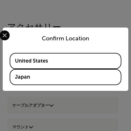
アクセサリー
Select your preferred country and language from the options 
Confirm Location
その他
Ax5 Accessory Starter Kit (T199356)
Available Locations
Focus Adjustment Tool (T198342ACC)
United States
Japan
Services
ケーブルアダプター
マウント