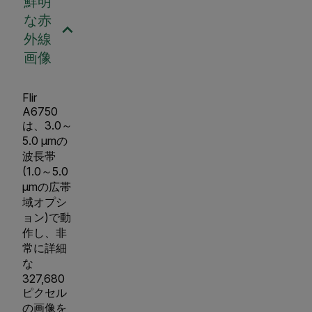
鮮明
な赤
外線
画像
Flir
A6750
は、3.0～
5.0 µmの
波長帯
(1.0～5.0
µmの広帯
域オプシ
ョン)で動
作し、非
常に詳細
な
327,680
ピクセル
の画像を