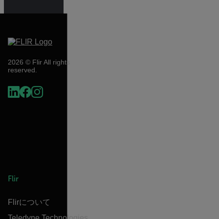
2026 © Flir All rights
reserved.
Flir
Flirについて
Teledyne Technologies