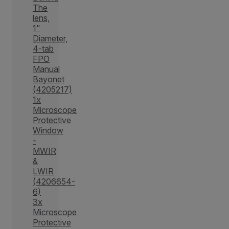
The
lens,
1"
Diameter,
4-tab
FPO
Manual
Bayonet
(4205217)
1x
Microscope
Protective
Window
-
MWIR
&
LWIR
(4206654-
6)
3x
Microscope
Protective