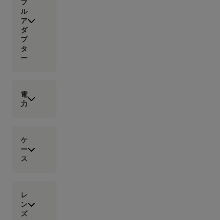
ブ
ル
ア
ダ
プ
タ
ー
電
力
ケ
ー
ス
レ
ン
ズ