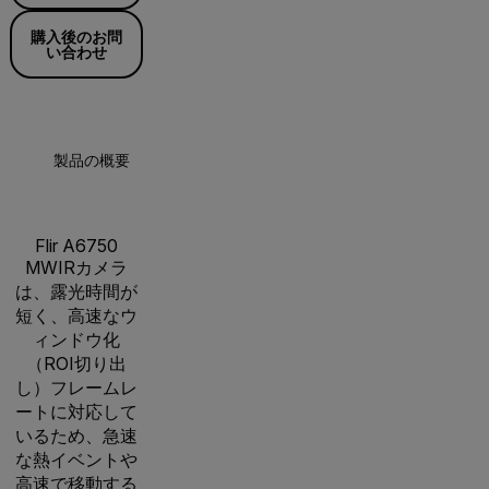
購入後のお問
い合わせ
製品の概要
仕様
アクセサリー
リソ
Flir A6750
MWIRカメラ
は、露光時間が
短く、高速なウ
ィンドウ化
（ROI切り出
し）フレームレ
ートに対応して
いるため、急速
な熱イベントや
高速で移動する