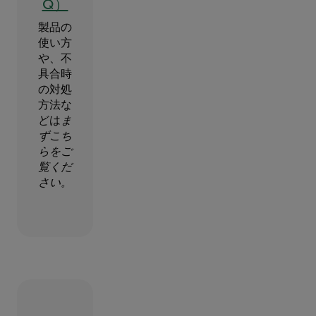
Q）
製品の
使い方
や、不
具合時
の対処
方法な
どは
ま
ずこち
らをご
覧くだ
さい。