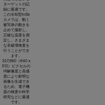
ターゲットの記
録に最適です。
この冷却型InSb
カメラは、動く
被写体の動きを
止めて撮影し、
正確な温度を測
定し、さまざま
な非破壊検査を
行うことができ
ます。
327,680（640 x
512）ピクセルの
IR解像度と高感
度により鮮明な
画像を生成でき
るため、電子機
器の検査や科学
研究などに最適
です。