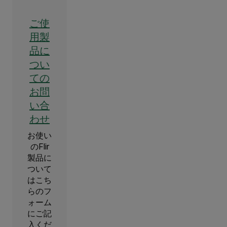
ご使
用製
品に
つい
ての
お問
い合
わせ
お使い
のFlir
製品に
ついて
はこち
らのフ
ォーム
にご記
入くだ