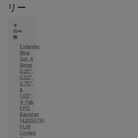
リー
そ
の
他
Extender
Ring
Set, 4
Rings
0.25",
0.50",
0.75",
&
1.00",
4-Tab
FPO
Bayonet
(4205079)
FLIR
Cooled