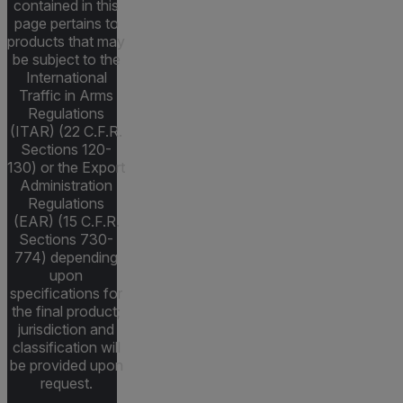
contained in this
page pertains to
products that may
be subject to the
International
Traffic in Arms
Regulations
(ITAR) (22 C.F.R.
Sections 120-
130) or the Export
Administration
Regulations
(EAR) (15 C.F.R.
Sections 730-
774) depending
upon
specifications for
the final product;
jurisdiction and
classification will
be provided upon
request.