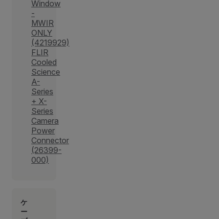
Window
-
MWIR
ONLY
(4219929)
FLIR
Cooled
Science
A-
Series
+ X-
Series
Camera
Power
Connector
(26399-
000)
ケ
ー