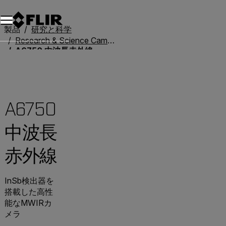
製品
研究と科学
Research & Science Cameras
A6750 中波長赤外線
A6750
中波長
赤外線
InSb検出器を
搭載した高性
能なMWIRカ
メラ