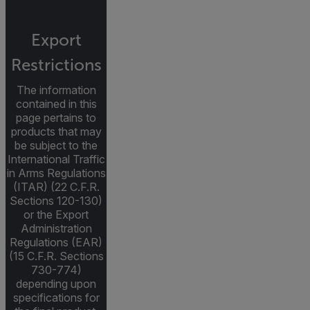
Export
Restrictions
The information
contained in this
page pertains to
products that may
be subject to the
International Traffic
in Arms Regulations
(ITAR) (22 C.F.R.
Sections 120-130)
or the Export
Administration
Regulations (EAR)
(15 C.F.R. Sections
730-774)
depending upon
specifications for