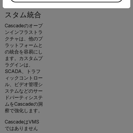
ザイン、カ
スタム統合
Cascadeのオープ
ンインフラストラ
クチャは、他のプ
ラットフォームと
の統合を容易にし
ます。カスタムプ
ラグインは、
SCADA、トラフ
ィックコントロー
ル、ビデオ管理シ
ステムなどのサー
ドパーティシステ
ムをCascadeの洞
察で強化します。
CascadeはVMS
ではありません