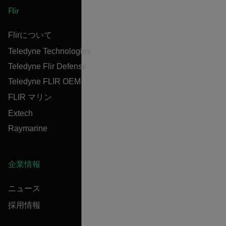
Flir
Flirについて
Teledyne Technologies
Teledyne Flir Defense
Teledyne FLIR OEM
FLIR マリン
Extech
Raymarine
企業情報
ニュース
採用情報