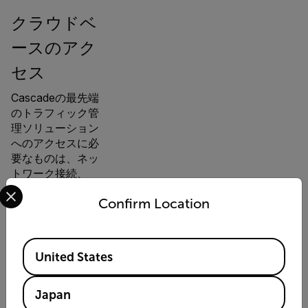
クラウドベ
ースのアク
セス
Cascadeの最先端
のトラフィック管
理ソリューション
へのアクセスに必
要なものは、ネッ
トワーク接続、
Select your preferred country and language from the options 
PC、ブラウザの
Confirm Location
みです。
Available Locations
United States
オープンデ
Japan