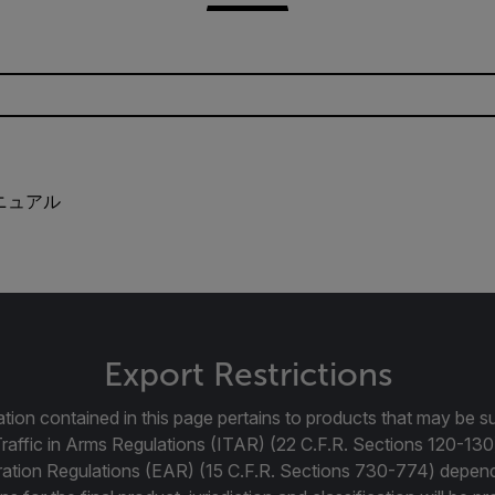
マニュアル
Export Restrictions
tion contained in this page pertains to products that may be su
Traffic in Arms Regulations (ITAR) (22 C.F.R. Sections 120-130
ration Regulations (EAR) (15 C.F.R. Sections 730-774) depen