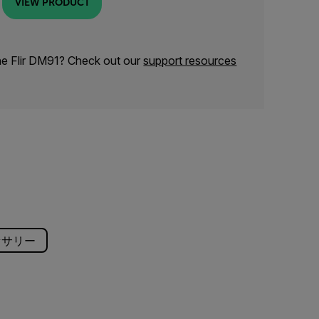
VIEW PRODUCT
he Flir DM91? Check out our
support resources
セサリー