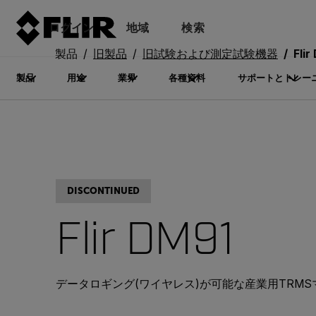
ログイン
地域
検索
製品
旧製品
旧試験および測定試験機器
Flir
製品
用途
業界
各種資料
サポートとトレー
DISCONTINUED
Flir DM91
データロギング(ワイヤレス)が可能な産業用TRM