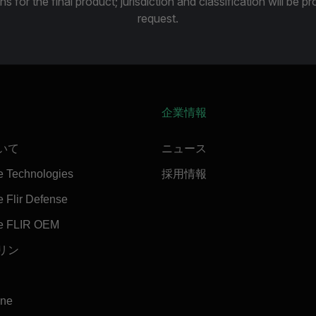
ns for the final product; jurisdiction and classification will be 
request.
企業情報
ついて
ニュース
e Technologies
採用情報
 Flir Defense
e FLIR OEM
マリン
ine