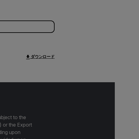
ダウンロード
bject to the
) or the Export
ding upon