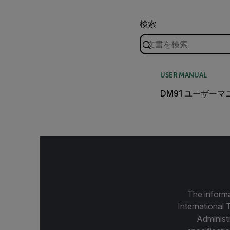
検索
USER MANUAL
DM91 ユーザー
The informa
International 
Administ