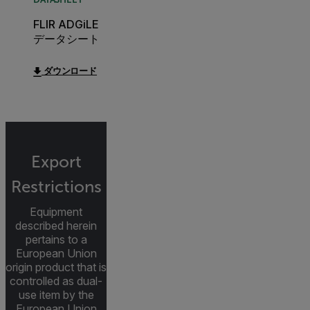
FLIR ADGiLE
データシート
ダウンロード
Export
Restrictions
Equipment
described herein
pertains to a
European Union
origin product that is
controlled as dual-
use item by the
European Union