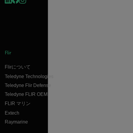
Flir
Flirについて
Teledyne Technologies
Teledyne Flir Defense
Teledyne FLIR OEM
FLIR マリン
Extech
Raymarine