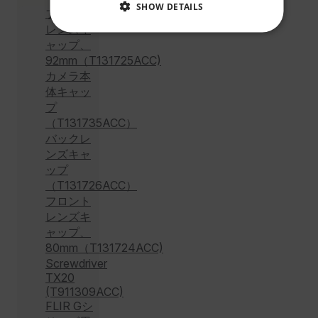
SHOW DETAILS
フロント
レンズキ
NECESSARY
ャップ、
92mm（T131725ACC)
STATISTICS/ANALYTICS
カメラ本
体キャッ
MARKETING
PREFERENCE
プ
（T131735ACC）
バックレ
ンズキャ
ップ
Necessary
Statistics/Analytics
Marketing
（T131726ACC）
Preference
フロント
レンズキ
Strictly necessary cookies allow core website
functionality such as user login and account
ャップ、
management. The website cannot be used properly
80mm（T131724ACC)
without strictly necessary cookies.
Screwdriver
Name
TX20
(T911309ACC)
cart_products_oids
FLIR Gシ