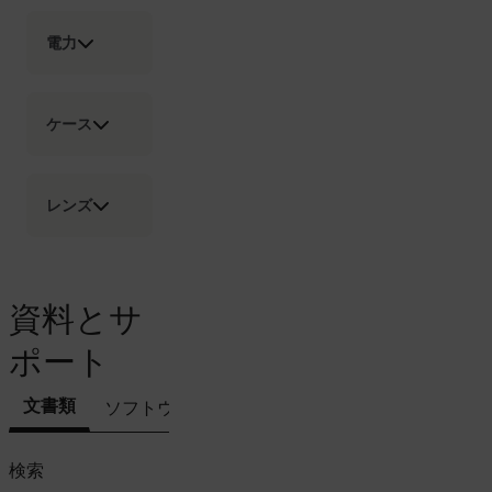
Language
電力
customer_id
ケース
.AspNetCore.Correlation.[-
abcdefghijklmnopqrstuvwxyzABCDEFGHIJKLMNOPQRSTUVWXYZ_
レンズ
.AspNetCore.OpenIdConnect.Nonce.[-
abcdefghijklmnopqrstuvwxyzABCDEFGHIJKLMNOPQRSTUVWXYZ_
資料とサ
FPID
ポート
文書類
ソフトウェア＆ファームウェア
サポートへの
atgRecSessionId
検索