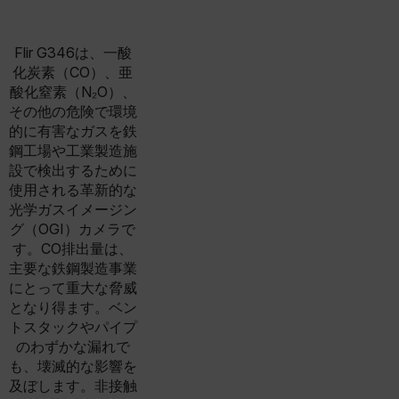
Flir G346は、一酸
化炭素（CO）、亜
酸化窒素（N₂O）、
その他の危険で環境
的に有害なガスを鉄
鋼工場や工業製造施
設で検出するために
使用される革新的な
光学ガスイメージン
グ（OGI）カメラで
す。CO排出量は、
主要な鉄鋼製造事業
にとって重大な脅威
となり得ます。ベン
トスタックやパイプ
のわずかな漏れで
も、壊滅的な影響を
及ぼします。非接触