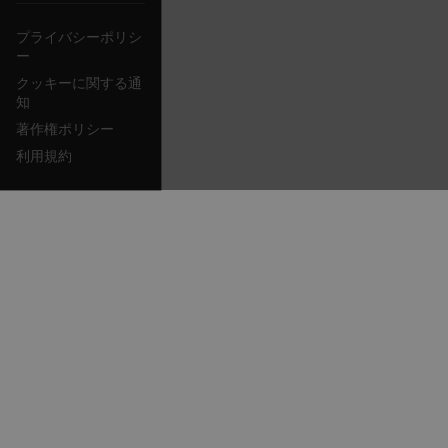
that 
usin
プライバシーポリシ
surf
NID
5 months
Google LLC
inter
ー
3 weeks
_uetvid
.google.com
visit
Opti
クッキーに関する通
the f
知
Opti
auto
著作権ポリシー
assi
GUID
利用規約
visit
The 
in a
when
expi
Opti
_yjsu_yjad
crea
1P_JAR
4 weeks 2
Google LLC
the 
days
.google.com
user 
webs
.EPiForm_VisitorIdentifier
2 months
This
Episerver
4 weeks
to i
www.flir.com
inte
mc
the 
zoovu-cid
.flir.com
1 year
This
to t
inte
enga