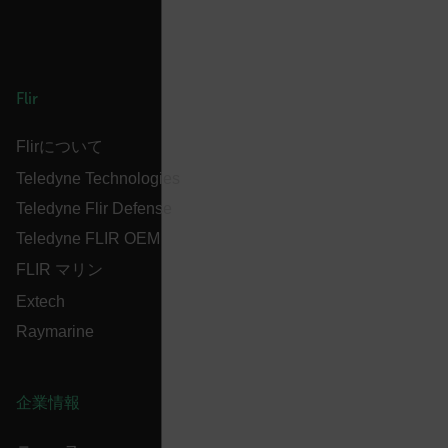
__cf_bm
tdflang
Flir
Flirについて
CookieScriptConsent
Teledyne Technologies
Teledyne Flir Defense
__cf_bm
Teledyne FLIR OEM
FLIR マリン
Extech
xdVisitorId
Raymarine
企業情報
Provider /