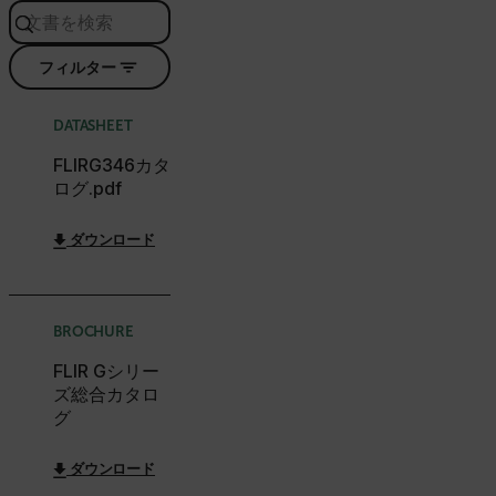
ARRAffinitySameSite
フィルター
E3SessionID
DATASHEET
FLIRG346カタ
tdfdomain
ログ.pdf
ダウンロード
.AspNetCore.Antiforgery.VyLW6ORzMgk
BROCHURE
FLIR Gシリー
FPLC
ズ総合カタロ
グ
__cf_bm
ダウンロード