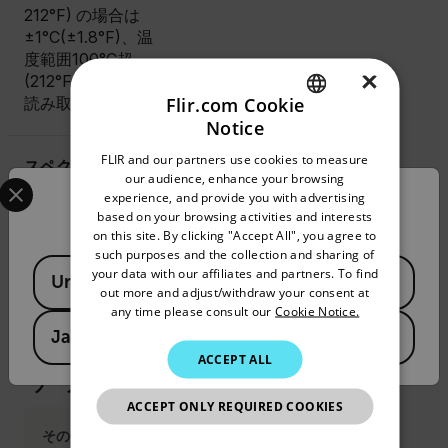
212°F) の場合は
±1°C(±1.8°F)、温
度範囲100°C超
×
(212°F超) の場合は
Flir.com Cookie
読み取り値の±2%
Notice
ENGLISH
FLIR and our partners use cookies to measure
スペクトル範囲
GERMAN
Select your preferred country and language from the options 
our audience, enhance your browsing
experience, and provide you with advertising
Confirm Location
FRENCH
4.52 µm ～4.67 µm
based on your browsing activities and interests
on this site. By clicking "Accept All", you agree to
SPANISH
such purposes and the collection and sharing of
Available Locations
PORTUGUESE
your data with our affiliates and partners. To find
United States
out more and adjust/withdraw your consent at
ITALIAN
any time please consult our
Cookie Notice.
アクセ
Japan
KOREAN
ACCEPT ALL
サリー
JAPANESE
ACCEPT ONLY REQUIRED COOKIES
CHINESE
その他