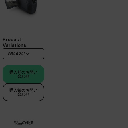
Product
Variations
G346 24°
購入前のお問い
合わせ
購入後のお問い
合わせ
製品の概要
仕様
アクセサリー
リソ