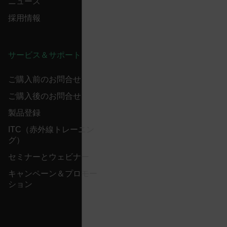
Name
Expiration
Desc
ニュース
Domain
Provider /
Name
Expiration
Domain
Name
採用情報
psCurrentState
cart.flir.com
Session
Firs
used
_hjIncludedInPageviewSample
2 minutes
Hotjar Ltd
in th
cart.flir.com
AEC
shop
Sess
サービス＆サポート
are 
expi
the 
sess
ご購入前のお問合せ
the 
to c
ご購入後のお問合せ
brow
bm_decision
cart.flir.com
Session
Firs
製品登録
omSeen[abcdefghijklmnopqrstuvwxyzABCDEFGHIJKLMNOPQRS
used
air360_app
cart.flir.com
Session
{20-40}
Scale
ITC（赤外線トレーニン
func
グ）
Sess
are 
expi
セミナーとウェビナー
the 
_air360_i
Scalefast
5 months
sess
cart.flir.com
3 weeks
_uetsid
キャンペーン＆プロモー
the 
to c
ション
brow
.EPiForm_BID
www.flir.com
2 months
This 
_air360_s
cart.flir.com
30
4 weeks
dist
minutes
brow
othe