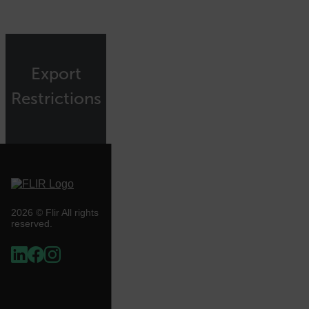
atgRecSessionId
Export
atgRecVisitorId
Restrictions
UserGlobalization
X-Oracle-BMC-LBS-Route
EPiServer_Commerce_AnonymousId
2026 © Flir All rights
reserved.