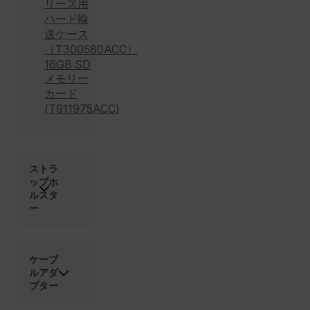
リーズ用
cart_products_skus
ハード輸
送ケース
cashrun_session_id
（T300580ACC）
cashrun_site_id
16GB SD
CS_FPC
メモリー
カード
customizerChangeKey
(T911975ACC)
sf_territory
x-ms-cpim-cache|[-abcdefghijklmnopqrstuvwxyz_0123456789]{2
Google
Privacy Policy
ストラ
ップホ
__epiXSRF
ルスタ
ー
OpenIdConnect.nonce.
[abcdefghijklmnopqrstuvwxyzABCDEFGHIJKLMNOPQRSTUVWXYZ0
ケーブ
ルアダ
Asset_Gate_Form_[abcdefghijklmnopqrstuvwxyzABCDEFGHIJ
{1-60}
プター