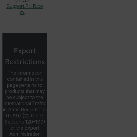
Privacy Policy
Support.FLIR.co
__epiXSRF
m
。
OpenIdConnect.nonce.
[abcdefghijklmnopqrstuvwxyzABCDEFGHIJKLMNOPQRSTUVWXYZ0
Asset_Gate_Form_[abcdefghijklmnopqrstuvwxyzABCDEFGHIJ
Export
{1-60}
Restrictions
Language
The information
contained in this
page pertains to
customer_id
products that may
be subject to the
International Traffic
.AspNetCore.Correlation.[-
in Arms Regulations
abcdefghijklmnopqrstuvwxyzABCDEFGHIJKLMNOPQRSTUVWXYZ_
(ITAR) (22 C.F.R.
Sections 120-130)
or the Export
Administration