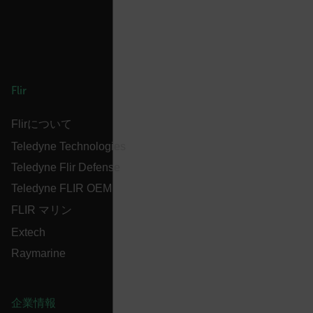
FPLC
Flir
__cf_bm
Flirについて
Teledyne Technologies
Teledyne Flir Defense
atgRecSessionId
Teledyne FLIR OEM
FLIR マリン
atgRecVisitorId
Extech
Raymarine
UserGlobalization
X-Oracle-BMC-LBS-Route
企業情報