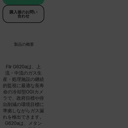
購入後のお問い
合わせ
製品の概要
仕様
リソースとサポート
Flir G620aは、上
流・中流のガス生
産・処理施設の継続
的監視に最適な長寿
命の冷却型OGIカメ
ラで、政府目標や排
出削減の環境目標に
準拠しながらガス漏
れを検出できます。
G620aは、メタン