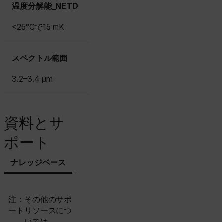
Necessary
Statistics/Analytics
Marketing
温度分解能_NETD
Preference
<25°Cで15 mK
Strictly necessary cookies allow core website
functionality such as user login and account
management. The website cannot be used properly
without strictly necessary cookies.
スペクトル範囲
Name
3.2–3.4 μm
cart_products_oids
cart_products_skus
資料とサ
cashrun_session_id
ポート
cashrun_site_id
CS_FPC
ナレッジベース
サポートへのお問い合わせ
customizerChangeKey
sf_territory
注：その他のサポ
x-ms-cpim-cache|[-abcdefghijklmnopqrstuvwxyz_0123456789]{2
ートリソースにつ
Google
いては、