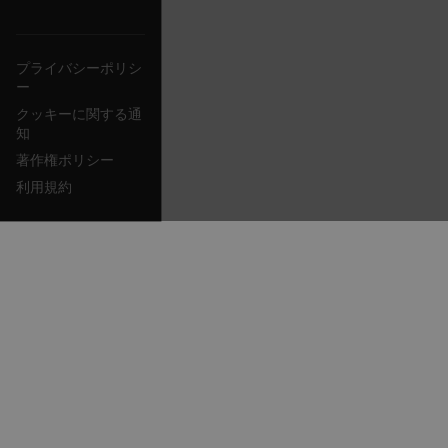
プライバシーポリシ
xdVisitorId
ー
クッキーに関する通
知
著作権ポリシー
利用規約
Provider /
Name
Expiration
Desc
Domain
Provider /
Name
Expiration
Domain
Name
psCurrentState
cart.flir.com
Session
Firs
used
_hjIncludedInPageviewSample
2 minutes
Hotjar Ltd
in th
cart.flir.com
AEC
shop
Sess
are 
expi
the 
sess
the 
to c
brow
bm_decision
cart.flir.com
Session
Firs
omSeen[abcdefghijklmnopqrstuvwxyzABCDEFGHIJKLMNOPQRS
used
air360_app
cart.flir.com
Session
{20-40}