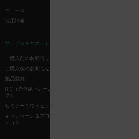
ニュース
EPiServer_Commerce_AnonymousId
採用情報
サービス＆サポート
ご購入前のお問合せ
__cf_bm
ご購入後のお問合せ
製品登録
ITC（赤外線トレーニン
tdflang
グ）
セミナーとウェビナー
CookieScriptConsent
キャンペーン＆プロモー
ション
__cf_bm