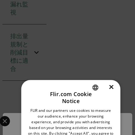
漏れ監
視
排出量
規制と
削減目
標に適
合
×
Flir.com Cookie
Notice
ENGLISH
FLIR and our partners use cookies to measure
GERMAN
Select your preferred country and language from the options 
our audience, enhance your browsing
experience, and provide you with advertising
仕様
Confirm Location
FRENCH
based on your browsing activities and interests
on this site. By clicking "Accept All", you agree to
SPANISH