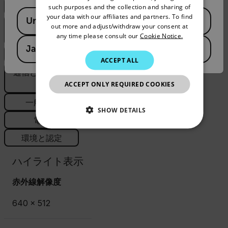
ハイライト表示
such purposes and the collection and sharing of
Available Locations
PORTUGUESE
your data with our affiliates and partners. To find
United States
イメージングと
out more and adjust/withdraw your consent at
ITALIAN
any time please consult our
Cookie Notice.
レンズ
Japan
KOREAN
測定解析
ACCEPT ALL
JAPANESE
通信とデータ保
存
ACCEPT ONLY REQUIRED COOKIES
CHINESE
一般仕様
SHOW DETAILS
電源
NECESSARY
環境と認定
STATISTICS/ANALYTICS
ハイライト表示
MARKETING
PREFERENCE
赤外線解像度
640 × 512