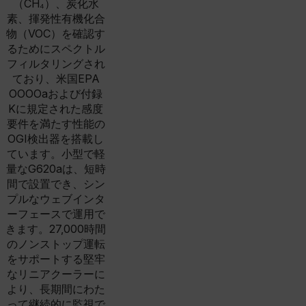
（CH₄）、炭化水
素、揮発性有機化合
物（VOC）を確認す
るためにスペクトル
フィルタリングされ
ており、米国EPA
OOOOaおよび付録
Kに規定された感度
要件を満たす性能の
OGI検出器を搭載し
ています。小型で軽
量なG620aは、短時
間で設置でき、シン
プルなウェブインタ
ーフェースで運用で
きます。27,000時間
のノンストップ運転
をサポートする堅牢
なリニアクーラーに
より、長期間にわた
って継続的に監視で