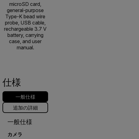
microSD card,
general-purpose
Type-K bead wire
probe, USB cable,
rechargeable 3.7 V
battery, carrying
case, and user
manual.
仕様
一般仕様
追加の詳細
一般仕様
カメラ