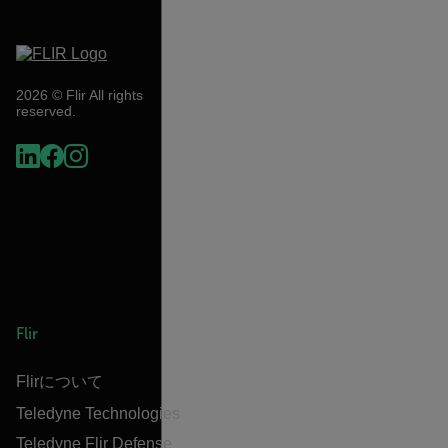
2026 © Flir All rights
reserved.
Flir
Flirについて
Teledyne Technologies
Teledyne Flir Defense