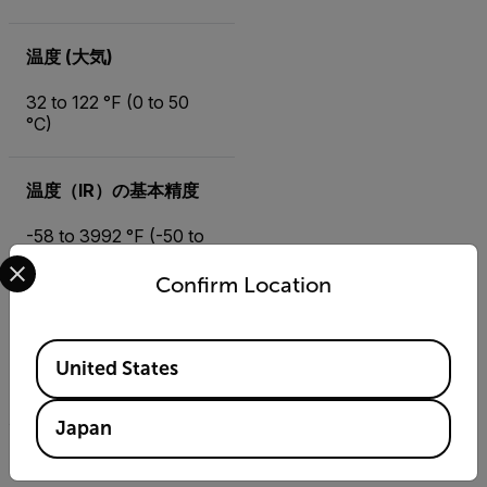
温度 (大気)
32 to 122 °F (0 to 50
°C)
温度（IR）の基本精度
-58 to 3992 °F (-50 to
Select your preferred country and language from the options 
2200 °C)
Confirm Location
温度（IR）の最大分解能
Available Locations
United States
±(1% of reading + 4
°F/2 °C) (31 to 212 °F)
Japan
温度（RTD）