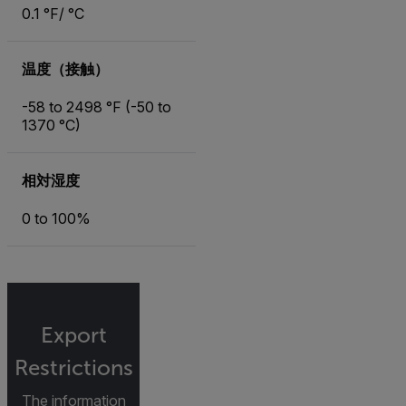
0.1 °F/ °C
温度（接触）
-58 to 2498 °F (-50 to
1370 °C)
相対湿度
0 to 100%
Export
Restrictions
The information