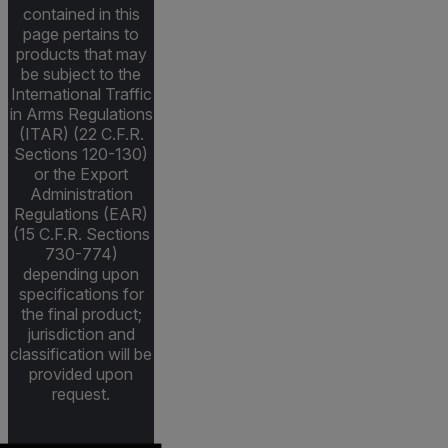
contained in this
page pertains to
products that may
be subject to the
International Traffic
in Arms Regulations
(ITAR) (22 C.F.R.
Sections 120-130)
or the Export
Administration
Regulations (EAR)
(15 C.F.R. Sections
730-774)
depending upon
specifications for
the final product;
jurisdiction and
classification will be
provided upon
request.