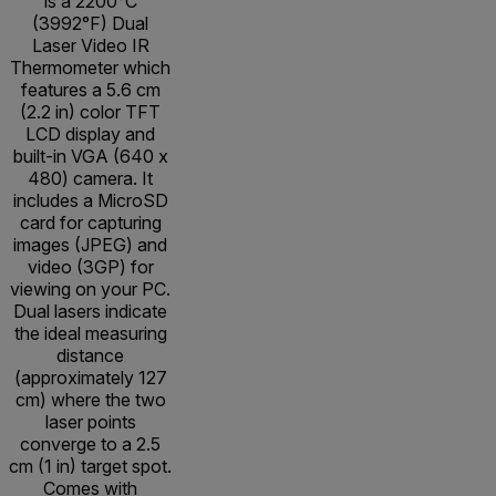
is a 2200°C
(3992°F) Dual
Laser Video IR
Thermometer which
features a 5.6 cm
(2.2 in) color TFT
LCD display and
built-in VGA (640 x
480) camera. It
includes a MicroSD
card for capturing
images (JPEG) and
video (3GP) for
viewing on your PC.
Dual lasers indicate
the ideal measuring
distance
(approximately 127
cm) where the two
laser points
converge to a 2.5
cm (1 in) target spot.
Comes with