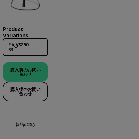
Product
Variations
Flir VS290-
33
購入前のお問い
合わせ
購入後のお問い
合わせ
製品の概要
仕様
アクセサリー
リソ