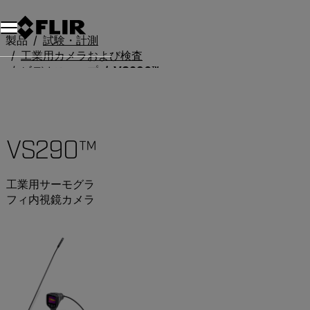
製品
試験・計測
工業用カメラおよび検査
ビデオスコープ
VS290™
VS290™
工業用サーモグラ
フィ内視鏡カメラ