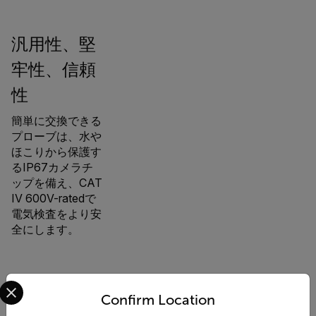
汎用性、堅
牢性、信頼
性
簡単に交換できる
プローブは、水や
ほこりから保護す
るIP67カメラチ
ップを備え、CAT
IV 600V-ratedで
電気検査をより安
全にします。
Select your preferred country and language from the options 
Confirm Location