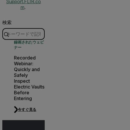
Support.FLIR.co
m
.
検索
録画されたウェビ
ナー
Recorded
Webinar:
Quickly and
Safely
Inspect
Electric Vaults
Before
Entering
今すぐ見る