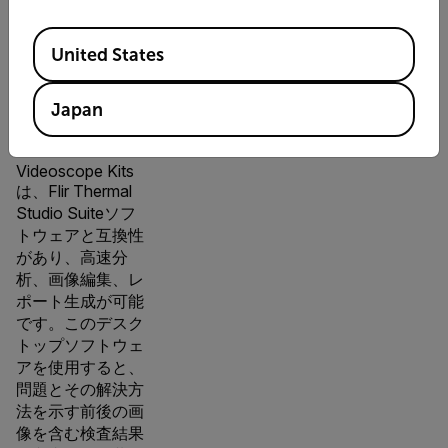
熱画像デー
Available Locations
タの解析、
United States
編集、レポ
Japan
ート
VS290
Videoscope Kits
は、Flir Thermal
Studio Suiteソフ
トウェアと互換性
があり、高速分
析、画像編集、レ
ポート生成が可能
です。このデスク
トップソフトウェ
アを使用すると、
問題とその解決方
法を示す前後の画
像を含む検査結果