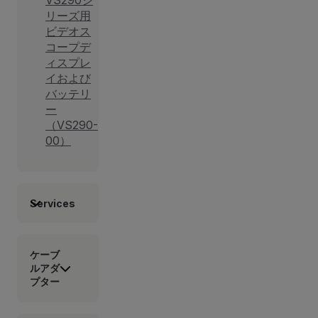
VS290シ
リーズ用
ビデオス
コープデ
ィスプレ
イおよび
バッテリ
ー
（VS290-
00）
Services
ケーブ
ルアダ
プター