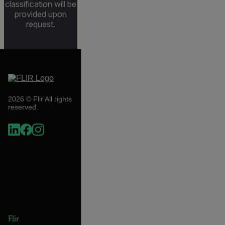
classification will be
provided upon
request.
2026 © Flir All rights
reserved.
Flir