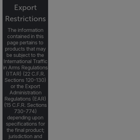
Export
Restrictions
The information
contained in this
page pertains to
products that may
be subject to the
International Traffic
in Arms Regulations
(ITAR) (22 C.F.R.
Sections 120-130)
or the Export
Administration
Regulations (EAR)
(15 C.F.R. Sections
730-774)
depending upon
specifications for
the final product;
jurisdiction and