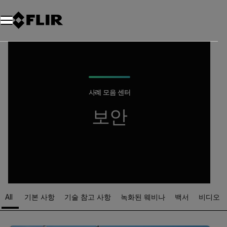
사례 모음 센터
보안
All
기본 사항
기술 참고 사항
녹화된 웨비나
백서
비디오
Article Listing