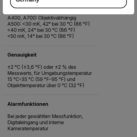
Thermische Empfindlichkeit / NETD
A400, A700: Objektivabhängig
A500: <30 mK, 42° bei 30 °C (86 °F)
<40 mK, 24° bei 30 °C (86 °F)
<50 mK, 14° bei 30 °C (86 °F)
Genauigkeit
±2 °C (±3,6 °F) oder ±2 % des
Messwerts, für Umgebungstemperatur
15 °C–35 °C (59 °F–95 °F) und
Objekttemperatur über 0 °C (32 °F)
Alarmfunktionen
Bei jeder gewählten Messfunktion,
Digitaleingang und interne
Kameratemperatur