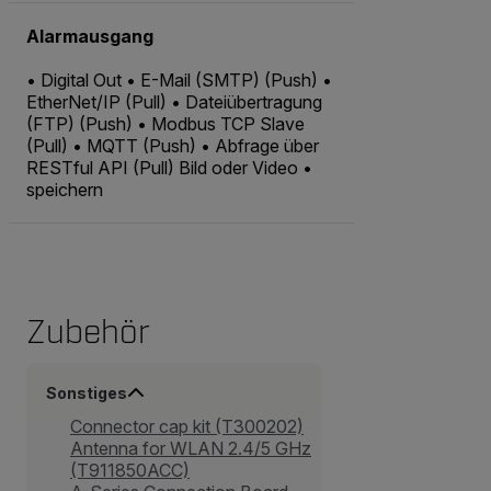
Alarmausgang
• Digital Out • E-Mail (SMTP) (Push) •
EtherNet/IP (Pull) • Dateiübertragung
(FTP) (Push) • Modbus TCP Slave
(Pull) • MQTT (Push) • Abfrage über
RESTful API (Pull) Bild oder Video •
speichern
Zubehör
Sonstiges
Connector cap kit (T300202)
Antenna for WLAN 2.4/5 GHz
(T911850ACC)