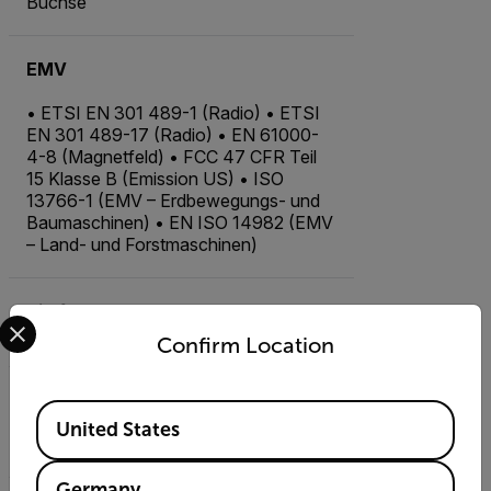
Buchse
EMV
• ETSI EN 301 489-1 (Radio) • ETSI
EN 301 489-17 (Radio) • EN 61000-
4-8 (Magnetfeld) • FCC 47 CFR Teil
15 Klasse B (Emission US) • ISO
13766-1 (EMV – Erdbewegungs- und
Baumaschinen) • EN ISO 14982 (EMV
– Land- und Forstmaschinen)
Bildfrequenz
Select your preferred country and language from the options 
Confirm Location
Bildfrequenz
Available Locations
United States
30 Hz
Germany