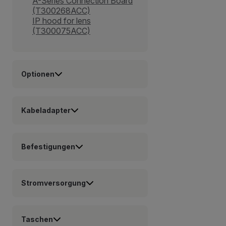
A-Series Connection Board
(T300268ACC)
IP hood for lens
(T300075ACC)
Optionen
Kabeladapter
Befestigungen
Stromversorgung
Taschen