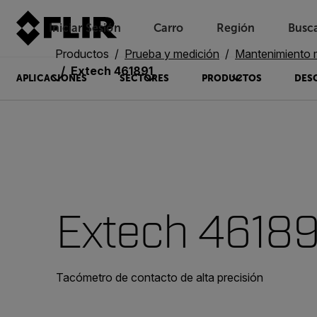
Iniciar Sesión
Carro
Región
Busc
Unread messages
Modelo
Eliminar
artículos
artículo
Añadir al carro
Añadido al carro
Productos
Prueba y medición
Mantenimiento 
Extech 461891
APLICACIONES
SECTORES
PRODUCTOS
DES
Extech 46189
Tacómetro de contacto de alta precisión