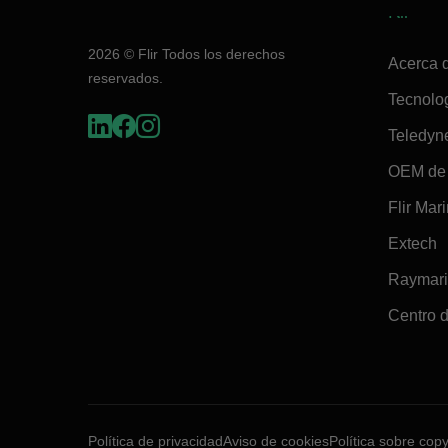
Flir
2026 © Flir Todos los derechos
Acerca d
reservados.
Tecnolo
Teledyn
OEM de 
Flir Mar
Extech
Raymar
Centro d
Política de privacidad
Aviso de cookies
Política sobre copy