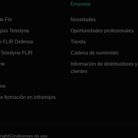
Empresa
e Flir
Novedades
gías Teledyne
Oportunidades profesionales
e FLIR Defense
Tienda
Teledyne FLIR
Cadena de suministro
ine
Información de distribuidores y
clientes
ine
e formación en infrarrojos
right
Condiciones de uso