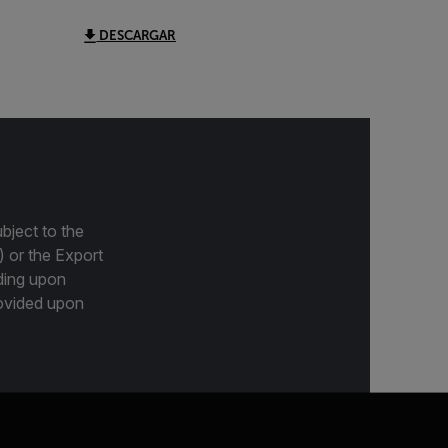
DESCARGAR
bject to the
) or the Export
ding upon
provided upon