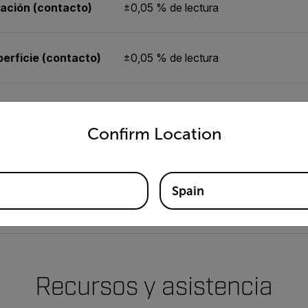
tación (contacto)
±0,05 % de lectura
perficie (contacto)
±0,05 % de lectura
tación (contacto)
0,1 rpm
untry and language from the options below to access the appro
Confirm Location
De 0,5 a 20 000 rpm
Spain
De 0,2 a 6560 ft/min, de 0,05 a 1999
Recursos y asistencia