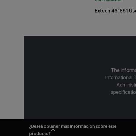
Extech 461891 Us
The informa
International 
Administ
specificatio
¿Desea obtener más información sobre este
producto?