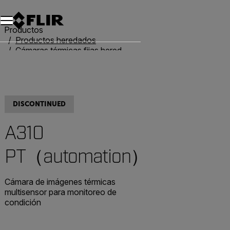
Unread messages
Modelo
Eliminar
artículos
artículo
Añadir al carro
Añadido al carro
Productos
Productos heredados
Cámaras térmicas fijas heredadas
A310 PT（automation）
DISCONTINUED
A310
PT（automation）
Cámara de imágenes térmicas
multisensor para monitoreo de
condición