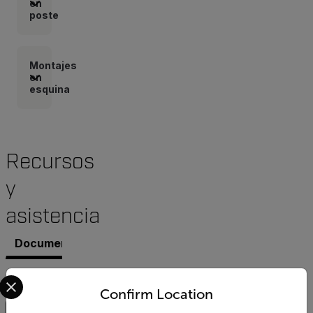
en
poste
Montajes
en
esquina
Recursos
y
asistencia
Documentos
Software y firmware
Contacto con As
Select your preferred country and language from the options 
Buscar
Confirm Location