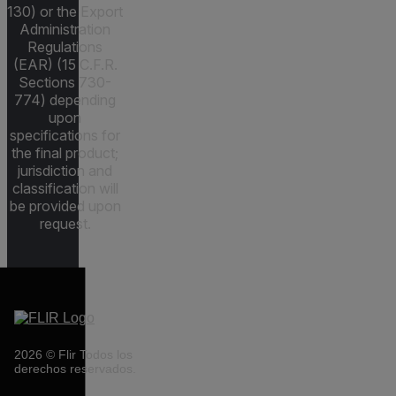
130) or the Export
Administration
Regulations
(EAR) (15 C.F.R.
Sections 730-
774) depending
upon
specifications for
the final product;
jurisdiction and
classification will
be provided upon
request.
2026 © Flir Todos los
derechos reservados.