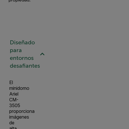
Diseñado
para
entornos
desafiantes
El
minidomo
Ariel
CM-
3505
proporciona
imágenes
de
alta