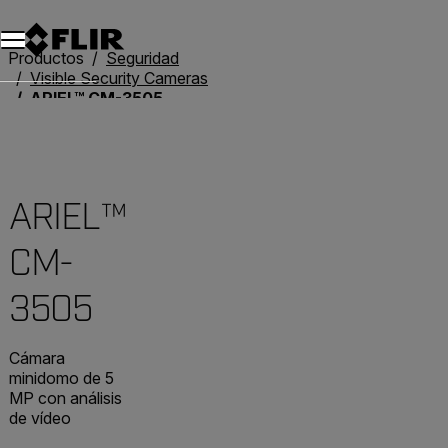
Unread messages
Modelo
Eliminar
artículos
artículo
Añadir al carro
Añadido al carro
Productos
Seguridad
Visible Security Cameras
ARIEL™ CM-3505
ARIEL™
CM-
3505
Cámara
minidomo de 5
MP con análisis
de vídeo