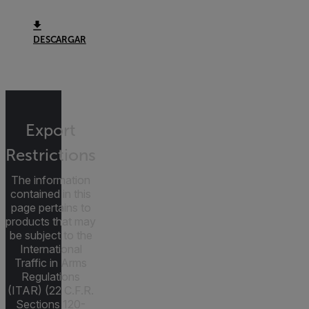
DESCARGAR
Export
Restrictions
The information
contained in this
page pertains to
products that may
be subject to the
International
Traffic in Arms
Regulations
(ITAR) (22 C.F.R.
Sections 120-