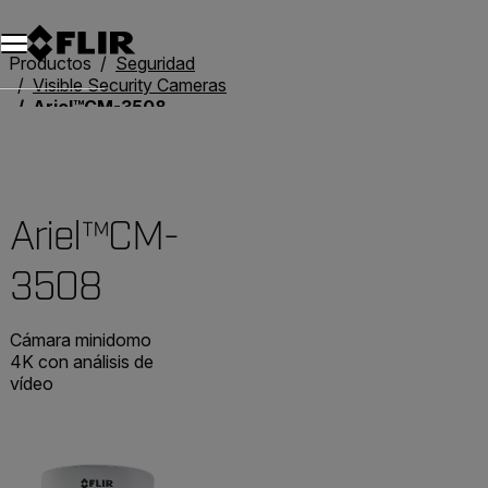
Unread messages
Modelo
Eliminar
artículos
artículo
Añadir al carro
Añadido al carro
Productos
Seguridad
Visible Security Cameras
Ariel™CM-3508
Ariel™CM-
3508
Cámara minidomo
4K con análisis de
vídeo