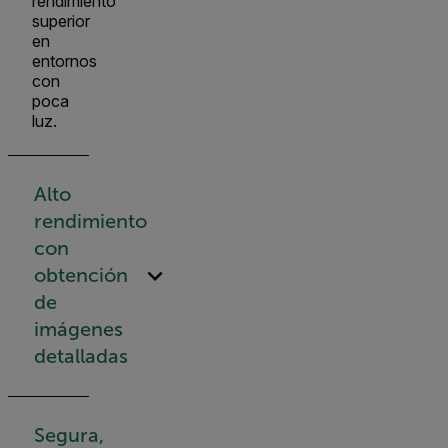
rendimiento
superior
en
entornos
con
poca
luz.
Alto
rendimiento
con
obtención
de
imágenes
detalladas
Segura,