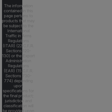
The information
contained in this
page pertains to
products that may
be subject to the
International
Traffic in Arms
Regulations
(ITAR) (22 C.F.R.
Sections 120-
130) or the Export
Administration
Regulations
(EAR) (15 C.F.R.
Sections 730-
774) depending
upon
specifications for
the final product;
jurisdiction and
classification will
be provided upon