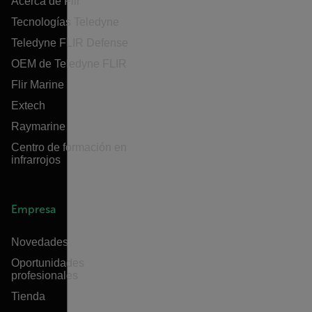
Acerca de Flir
Tecnologías Teledyne
Teledyne FLIR Defense
OEM de Teledyne FLIR
Flir Marine
Extech
Raymarine
Centro de formación en
infrarrojos
Empresa
Novedades
Oportunidades
profesionales
Tienda