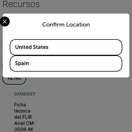
Recursos
y
Select your preferred country and language from the options 
Confirm Location
asistencia
Documentos
Software y firmware
Contacto con As
Available Locations
United States
Buscar
Spain
FILTRO
DATASHEET
Ficha
técnica
del FLIR
Ariel CM-
3508 4K