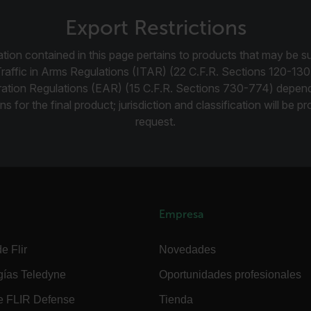
Export Restrictions
efghijklmnopqrstuvwxyzABCDEFGHIJKLMNOPQRSTUVWXYZ0123456789%]
.flir.com
tion contained in this page pertains to products that may be su
Traffic in Arms Regulations (ITAR) (22 C.F.R. Sections 120-130
.flir.com
ration Regulations (EAR) (15 C.F.R. Sections 730-774) depen
ns for the final product; jurisdiction and classification will be 
request.
.flir.com
Empresa
-
.flir.com
e Flir
Novedades
vwxyzABCDEFGHIJKLMNOPQRSTUVWXYZ_0123456789%]{40-100}
gías Teledyne
Oportunidades profesionales
e FLIR Defense
Tienda