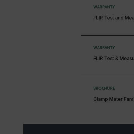
WARRANTY
cashrun_site_id
FLIR Test and Mea
Política d
CS_FPC
WARRANTY
FLIR Test & Meas
customizerChangeKey
sf_territory
x-ms-cpim-cache|[-abcde
BROCHURE
Clamp Meter Fami
__epiXSRF
OpenIdConnect.nonce.
[abcdefghijklmnopqrst