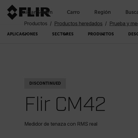
Iniciar Sesión
Carro
Región
Busc
Unread messages
Modelo
Eliminar
artículos
artículo
Añadir al carro
Añadido al carro
Productos
Productos heredados
Prueba y me
APLICACIONES
SECTORES
PRODUCTOS
DES
DISCONTINUED
Flir CM42
Medidor de tenaza con RMS real