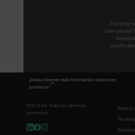
Asset_Gate_Form_[abcd
{1-60}
The informa
International 
Language
Administ
specificatio
¿Desea obtener más información sobre este
customer_id
producto?
Flir
.AspNetCore.Correlation.[
2026 © Flir Todos los derechos
Acerca d
abcdefghijklmnopqrstu
reservados.
Tecnolo
Teledyn