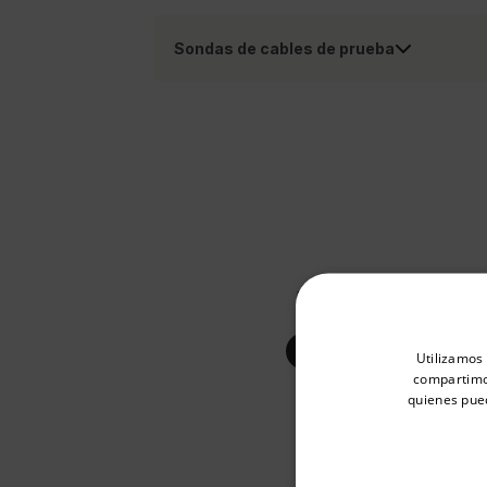
Sondas de cables de prueba
Buscar
Select your preferred co
Utilizamos 
compartimos
quienes pue
DATASHEET
Available Locations
Hoja de datos d
United States