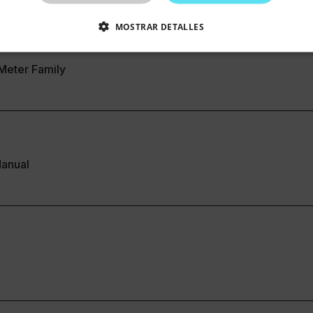
MOSTRAR DETALLES
CTAMENTE NECESARIAS
COOKIES DE RENDIMIENTO
Meter Family
EFERENCIAS
COOKIES DE FUNCIONALIDAD
ente necesarias
Cookies de rendimiento
Cookies de preferencias
Cookie
anual
cesarias permiten la funcionalidad principal del sitio web, como el inicio de sesión de 
puede utilizar correctamente sin las cookies estrictamente necesarias.
Proveedor 
cart.flir.co
cart.flir.co
cart.flir.co