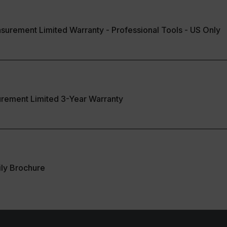
cart.flir.co
surement Limited Warranty - Professional Tools - US Only
e Privacidad de Google
cart.flir.co
urement Limited 3-Year Warranty
cart.flir.co
cart.flir.co
fghijklmnopqrstuvwxyz_0123456789]{20-35}
.flirb2cpro
ly Brochure
.flir.com
.flir.com
uvwxyzABCDEFGHIJKLMNOPQRSTUVWXYZ0123456789%]{40-70}