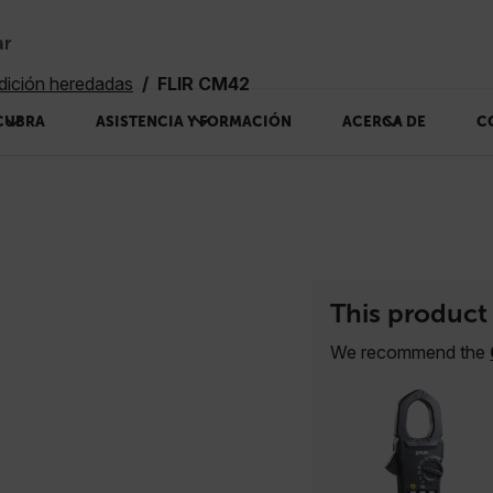
ar
dición heredadas
FLIR CM42
CUBRA
ASISTENCIA Y FORMACIÓN
ACERCA DE
C
This product 
We recommend the