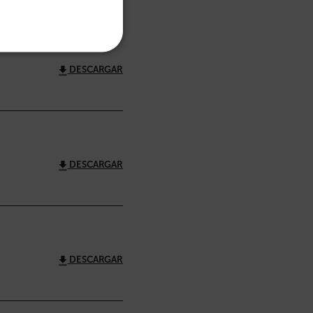
PORTUGUESE
ITALIAN
KOREAN
DESCARGAR
JAPANESE
CHINESE
s de funcionalidad
DESCARGAR
usuario y la gestión de
/ Dominio
Vencimiento
Descripción
m
Sesión
Scalefast stores the identifiers of the
products contained in the cart
DESCARGAR
m
Sesión
Scalefast stores the identifiers of the
products contained in the cart
m
Sesión
Esta cookie se utiliza para mantener
una sesión de usuario anónima por el