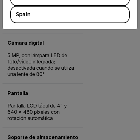
FLIR E86 42°: 42° × 32°
FLIR E86 24°: 24° × 18°
Spain
FLIR E86 14°: 14° × 10°
FLIR E86 80°: 80 × 63° × 63°
Cámara digital
5 MP, con lámpara LED de
foto/vídeo integrada;
desactivada cuando se utiliza
una lente de 80°
Pantalla
Pantalla LCD táctil de 4" y
640 × 480 píxeles con
rotación automática
Soporte de almacenamiento