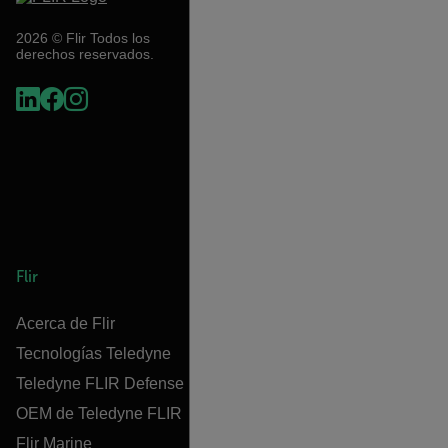
2026 © Flir Todos los
derechos reservados.
Flir
Acerca de Flir
Tecnologías Teledyne
Teledyne FLIR Defense
OEM de Teledyne FLIR
Flir Marine