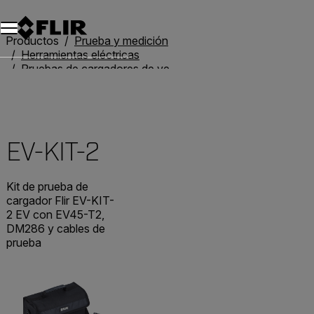
Unread messages
Modelo
Eliminar
artículos
artículo
Añadir al carro
Añadido al carro
Productos
Prueba y medición
Herramientas eléctricas
Pruebas de cargadores de vehículos eléctricos
EV-KIT-2
EV-KIT-2
Kit de prueba de
cargador Flir EV-KIT-
2 EV con EV45-T2,
DM286 y cables de
prueba