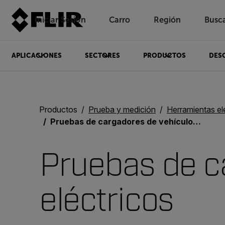
Iniciar Sesión
Carro
Región
Busc
Unread messages
Modelo
Eliminar
artículos
artículo
Añadir al carro
Añadido al carro
APLICACIONES
SECTORES
PRODUCTOS
DES
Productos
Prueba y medición
Herramientas el
Pruebas de cargadores de vehículos eléctricos
Pruebas de c
eléctricos