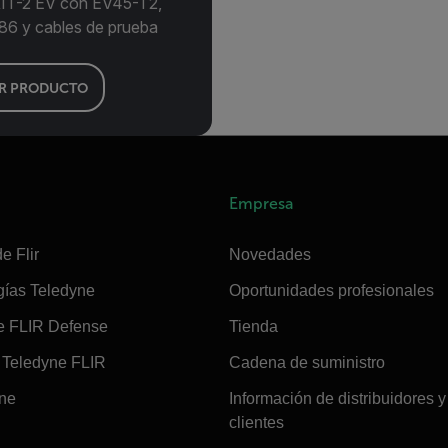
IT-2 EV con EV45-T2,
6 y cables de prueba
R PRODUCTO
Empresa
e Flir
Novedades
gías Teledyne
Oportunidades profesionales
e FLIR Defense
Tienda
Teledyne FLIR
Cadena de suministro
ine
Información de distribuidores y
clientes