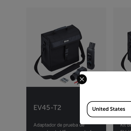
Categories listing
Select your preferred co
Available Locations
EV45-T2
EV
United States
Adaptador de prueba de
Kit d