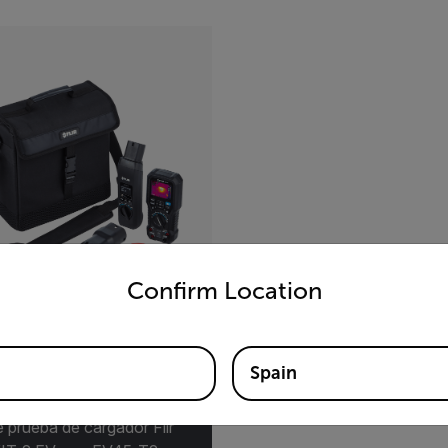
untry and language from the options below to access the appro
Confirm Location
-KIT-2
Spain
e prueba de cargador Flir