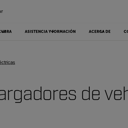
ar
CUBRA
ASISTENCIA Y FORMACIÓN
ACERCA DE
C
éctricas
argadores de veh