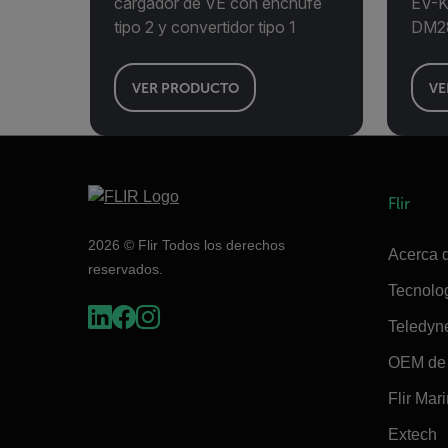
cargador de VE con enchufe
EV-K
tipo 2 y convertidor tipo 1
DM28
VER PRODUCTO
VE
Flir
2026 © Flir Todos los derechos
Acerca d
reservados.
Tecnolo
Teledyn
OEM de 
Flir Mar
Extech