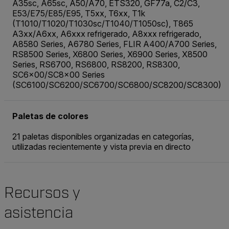
A35sc, A65sc, A50/A70, ETS320, GF77a, C2/C3,
E53/E75/E85/E95, T5xx, T6xx, T1k
(T1010/T1020/T1030sc/T1040/T1050sc), T865
A3xx/A6xx, A6xxx refrigerado, A8xxx refrigerado,
A8580 Series, A6780 Series, FLIR A400/A700 Series,
RS8500 Series, X6800 Series, X6900 Series, X8500
Series, RS6700, RS6800, RS8200, RS8300,
SC6x00/SC8x00 Series
(SC6100/SC6200/SC6700/SC6800/SC8200/SC8300)
Paletas de colores
21 paletas disponibles organizadas en categorías,
utilizadas recientemente y vista previa en directo
Recursos y
asistencia