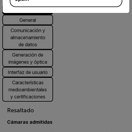
Resaltado
General
Comunicación y
almacenamiento
de datos
Generación de
imágenes y óptica
Interfaz de usuario
Características
medioambientales
y certificaciones
Resaltado
Cámaras admitidas