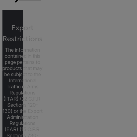
Export
Restrictions
The information
contained in this
page pertains to
products that may
be subject to the
International
Traffic in Arms
Regulations
(ITAR) (22 C.F.R.
Sections 120-
130) or the Export
Administration
Regulations
(EAR) (15 C.F.R.
Sections 730-