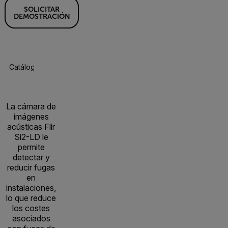
SOLICITAR
DEMOSTRACIÓN
Catálogo De Productos
Especificaciones
Accesorios
R
La cámara de
imágenes
acústicas Flir
Si2-LD le
permite
detectar y
reducir fugas
en
instalaciones,
lo que reduce
los costes
asociados