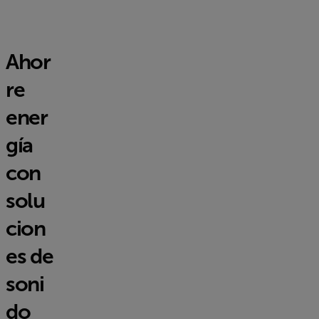
Ahor
re
ener
gía
con
solu
cion
es de
soni
do