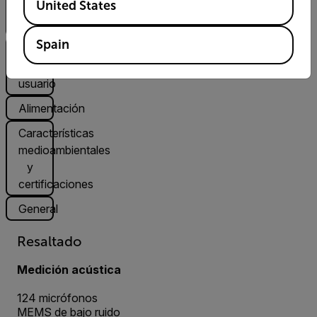
United States
y
análisis
Spain
Interfaz
de
usuario
Alimentación
Características
medioambientales
y
certificaciones
General
Resaltado
Medición acústica
124 micrófonos
MEMS de bajo ruido