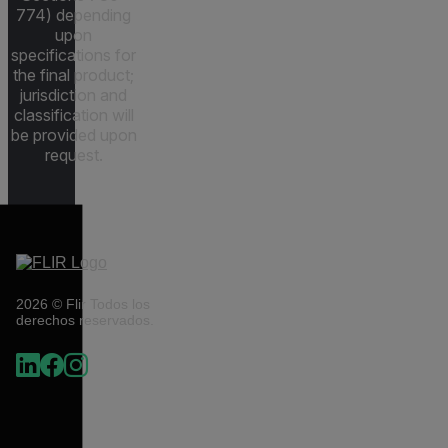
774) depending
upon
specifications for
the final product;
jurisdiction and
classification will
be provided upon
request.
2026 © Flir Todos los
derechos reservados.