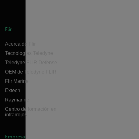
Flir
Acerca de Flir
Tecnologías Teledyne
Teledyne FLIR Defense
OEM de Teledyne FLIR
Flir Marine
Extech
Raymarine
Centro de formación en
infrarrojos
Empresa