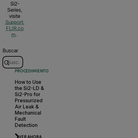
Si2-
Series,
visite
Support.
FLIR.co
m
.
Buscar
PROCEDIMIENTO
How to Use
the Si2-LD &
Si2-Pro for
Pressurized
Air Leak &
Mechanical
Fault
Detection
VER AHORA