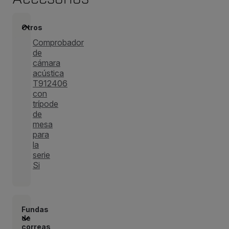
Otros
Comprobador
de
cámara
acústica
T912406
con
trípode
de
mesa
para
la
serie
Si
Fundas
de
correas