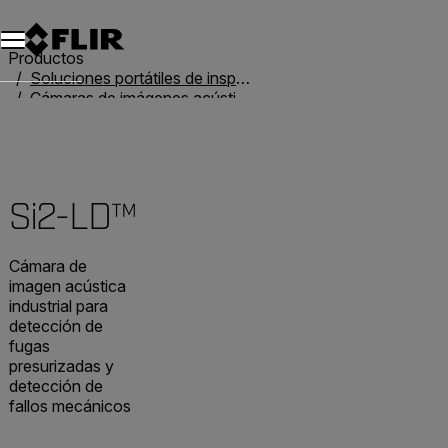
Unread messages
Modelo
Eliminar
artículos
artículo
Añadir al carro
Añadido al carro
Productos
Soluciones portátiles de inspección
Cámaras de imágenes acústicas
Cámaras de imágenes acústicas
Si2-LD™
Si2-LD™
Cámara de
imagen acústica
industrial para
detección de
fugas
presurizadas y
detección de
fallos mecánicos