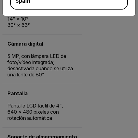
Spain
42° × 32°
24° × 18°
14° × 10°
80° × 63°
Cámara digital
5 MP, con lámpara LED de
foto/vídeo integrada;
desactivada cuando se utiliza
una lente de 80°
Pantalla
Pantalla LCD táctil de 4",
640 × 480 píxeles con
rotación automática
Soporte de almacenamiento