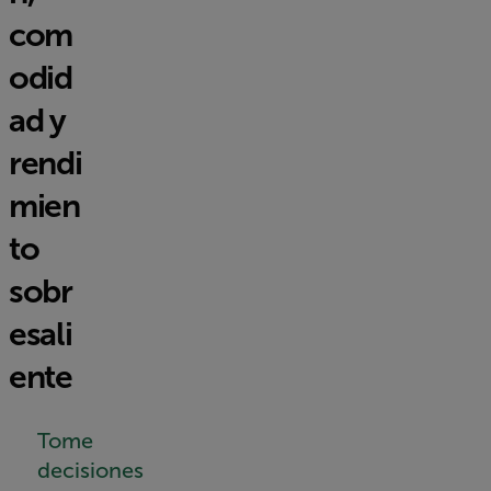
com
odid
ad y
rendi
mien
to
sobr
esali
ente
Tome
decisiones