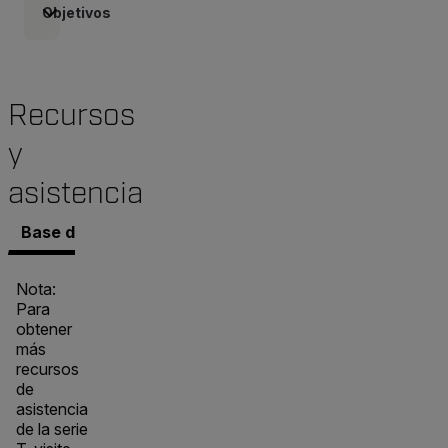
Objetivos
Recursos
y
asistencia
Base de conocimientos
Documentos
Software y 
Nota:
Para
obtener
más
recursos
de
asistencia
de la serie