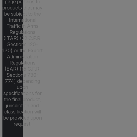
page pertains to
products that may
be subject to the
International
Traffic in Arms
Regulations
(ITAR) (22 C.F.R.
Sections 120-
130) or the Export
Administration
Regulations
(EAR) (15 C.F.R.
Sections 730-
774) depending
upon
specifications for
the final product;
jurisdiction and
classification will
be provided upon
request.