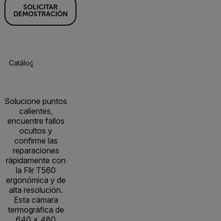
SOLICITAR
DEMOSTRACIÓN
Catálogo De Productos
Especificaciones
Accesorios
R
Solucione puntos
calientes,
encuentre fallos
ocultos y
confirme las
reparaciones
rápidamente con
la Flir T560
ergonómica y de
alta resolución.
Esta cámara
termográfica de
640 x 480