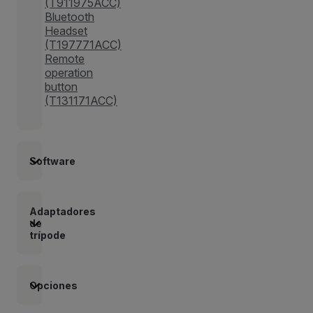
(T911975ACC)
Bluetooth
Headset
(T197771ACC)
Remote
operation
button
(T131171ACC)
Software
Adaptadores
de
trípode
Opciones