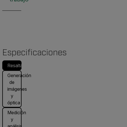
Especificaciones
Resaltado
Generación
de
imágenes
y
óptica
Medición
y
análisis