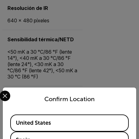
Resolución de IR
640 × 480 píxeles
Sensibilidad térmica/NETD
<50 mK a 30 °C/86 °F (lente
14°), <40 mK a 30 °C/86 °F
(lente 24°), <30 mK a 30
°C/86 °F (lente 42°), <50 mK a
30 °C (86 °F)
Select your preferred country and language from the options 
Precisión
Confirm Location
±2 °C (±3,6 °F) o ±2 % de la
lectura
Available Locations
United States
Campo de visión (FOV)