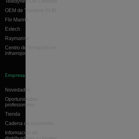
Teledyne FLIR Defense
OEM de Teledyne FLIR
Flir Marine
Extech
Raymarine
Centro de formación en
infrarrojos
Empresa
Novedades
Oportunidades
profesionales
Tienda
Cadena de suministro
Información de
distribuidores y clientes