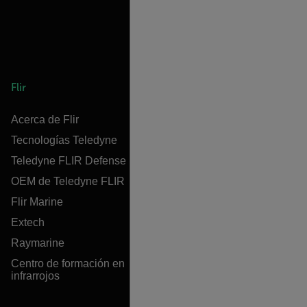
Flir
Acerca de Flir
Tecnologías Teledyne
Teledyne FLIR Defense
OEM de Teledyne FLIR
Flir Marine
Extech
Raymarine
Centro de formación en
infrarrojos