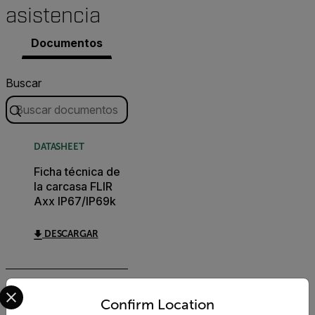
asistencia
Documentos
Buscar
DATASHEET
Ficha técnica de
la carcasa FLIR
Axx IP67/IP69k
DESCARGAR
Select your preferred country and language from the options 
DATASHEET
Confirm Location