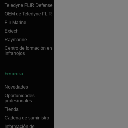
Teledyne FLIR Defense
OEM de Teledyne FLIR
Flir Marine
Extech
Raymarine
Centro de formación en
infrarrojos
Empresa
Novedades
Oportunidades
profesionales
Tienda
Cadena de suministro
Información de