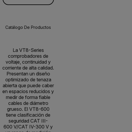
Catálogo De Productos
Especificaciones
Accesorios
R
BUY NOW
La VT8-Series
comprobadores de
voltaje, continuidad y
corriente de alta calidad.
Presentan un diseño
optimizado de tenaza
abierta que puede caber
en espacios reducidos y
medir de forma fiable
cables de diámetro
grueso. El VT8-600
tiene clasificación de
seguridad CAT III-
600 V/CAT IV-300 V y