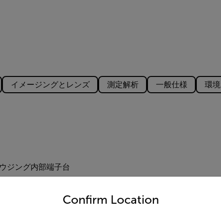
イメージングとレンズ
測定解析
一般仕様
環境
ウジング内部端子台
untry and language from the options below to access the appro
Confirm Location
x 光絶縁、Vin（低）= 0–1.5V、Vin（高）= 3–25V