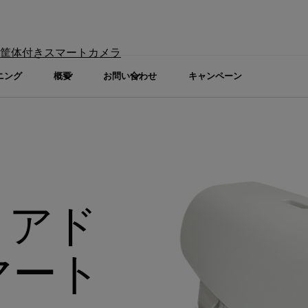
筐体付きスマートカメラ
ニング
概要
お問い合わせ
キャンペーン
f アド
マート