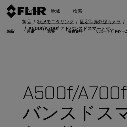
ログイン
地域
検索
製品
状況モニタリング
固定型赤外線カメラ
A500f/A700f アドバンスドスマートセンサー
製品
用途
業界
各種資料
サポートとトレー
A500f/A700
バンスドス