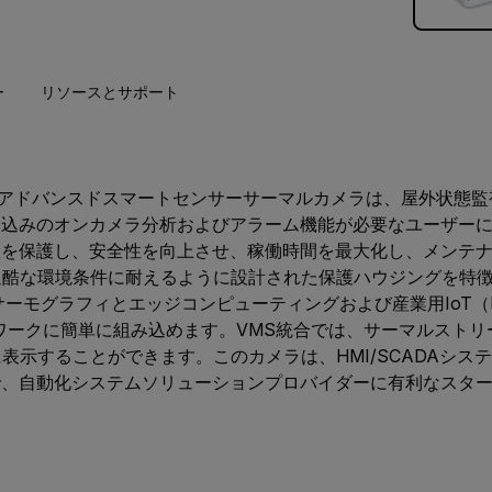
ー
リソースとサポート
びA700fアドバンスドスマートセンサーサーマルカメラは、屋外状
み込みのオンカメラ分析およびアラーム機能が必要なユーザー
産を保護し、安全性を向上させ、稼働時間を最大化し、メンテ
な環境条件に耐えるように設計された保護ハウジングを特徴とするFli
ーモグラフィとエッジコンピューティングおよび産業用IoT（I
ワークに簡単に組み込めます。VMS統合では、サーマルストリ
表示することができます。このカメラは、HMI/SCADAシス
で、自動化システムソリューションプロバイダーに有利なスタ