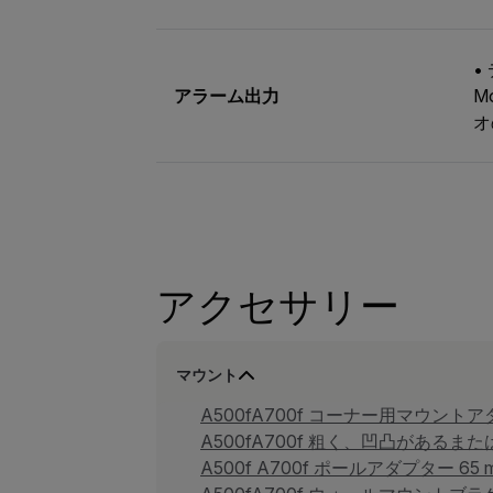
•
アラーム出力
M
オ
アクセサリー
マウント
A500fA700f コーナー用マウントアダプ
A500fA700f 粗く、凹凸があるまた
A500f A700f ポールアダプター 65 m