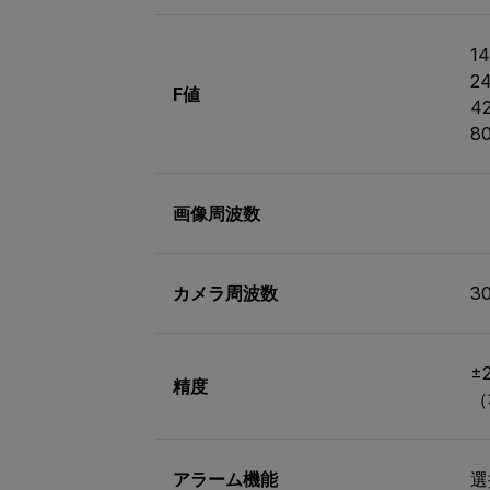
14
2
F値
42
8
画像周波数
カメラ周波数
30
±
精度
（
アラーム機能
選