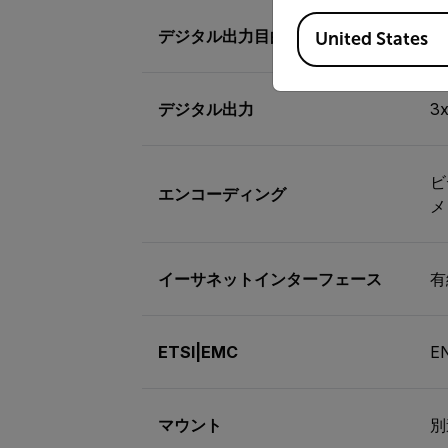
Available Locations
デジタル出力目的
•
United States
デジタル出力
3
ビ
エンコーディング
メ
イーサネットインターフェース
有
ETSI|EMC
E
マウント
別