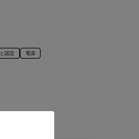
と認定
電源
priate version of our website.