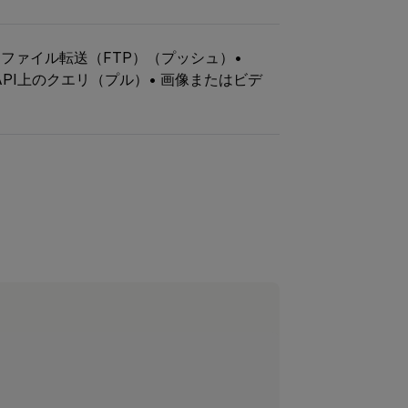
IP• ファイル転送（FTP）（プッシュ）•
ul API上のクエリ（プル）• 画像またはビデ