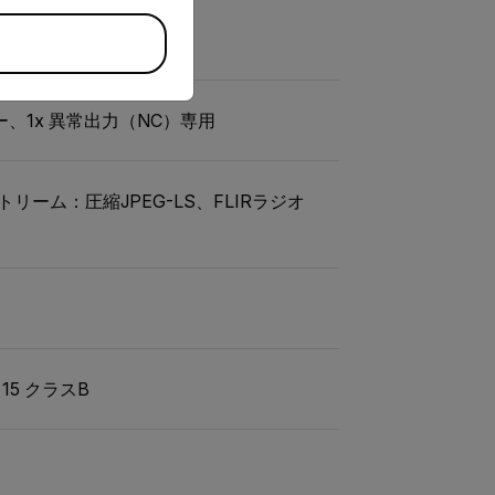
ー、1x 異常出力（NC）専用
リーム：圧縮JPEG-LS、FLIRラジオ
。15 クラスB