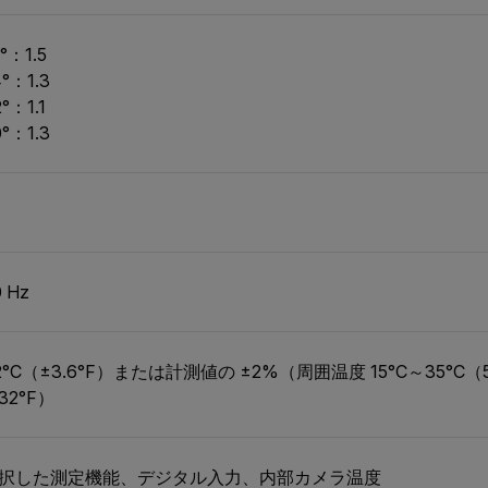
°：1.5
4°：1.3
°：1.1
0°：1.3
 Hz
2°C（±3.6°F）または計測値の ±2%（周囲温度 15°C～35°C（5
32°F）
択した測定機能、デジタル入力、内部カメラ温度