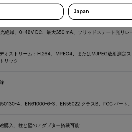
 アラームの機能として、外部デバイスに出力• 異常（NC）
Japan
x光絶縁、0–48V DC、最大350 mA、ソリッドステート光リレ
デオストリーム：H.264、MPEG4、またはMJPEG放射測定スト
トリック
線
N50130-4、EN61000-6-3、EN55022 クラスB、FCC パート
途購入、柱と壁のアダプター搭載可能