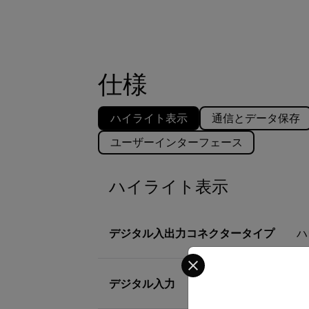
仕様
ハイライト表示
通信とデータ保存
ユーザーインターフェース
ハイライト表示
デジタル入出力コネクタータイプ
ハ
Select your preferred co
デジタル入力
2