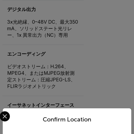
デジタル出力
3x光絶縁、0–48V DC、最大350
mA、ソリッドステート光リレ
ー、1x 異常出力（NC）専用
エンコーディング
ビデオストリーム：H.264、
MPEG4、またはMJPEG放射測
定ストリーム：圧縮JPEG-LS、
FLIRラジオメトリック
イーサネットインターフェース
Select your preferred country and language from the options 
有線
Confirm Location