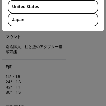
ETSI|EMC
Available Locations
United States
EN50130-4、EN61000-6-3、
EN55022 クラスB、FCC パー
Japan
ト。15 クラスB
マウント
別途購入、柱と壁のアダプター搭
載可能
F値
14°：1.5
24°：1.3
42°：1.1
80°：1.3