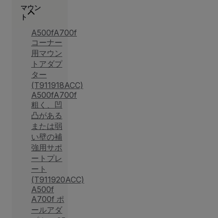
マウン
ト
A500fA700f
コーナー
用マウン
トアダプ
ター
(T911918ACC)
A500fA700f
粗く、凹
凸がある
または弱
い壁の補
強用サポ
ートプレ
ート
(T911920ACC)
A500f
A700f ポ
ールアダ