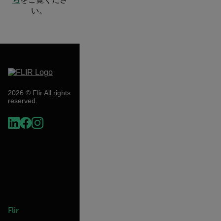
い。
2026 © Flir All rights
reserved.
Flir