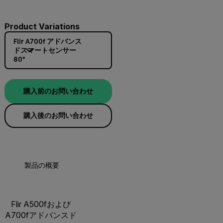
Product Variations
Flir A700f アドバンス
ドスマートセンサー
80°
購入前のお問い合わせ
購入後のお問い合わせ
製品の概要
仕様
アクセサリー
リソ
Flir A500fおよび
A700fアドバンスド