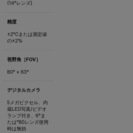
(14°レンズ)
精度
±2°Cまたは測定値
の±2%
視野角［FOV］
80° × 63°
デジタルカメラ
5メガピクセル、内
蔵LED写真/ビデオ
ランプ付き、6°ま
たは°80レンズ使用
時は無効