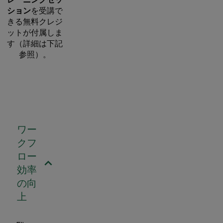
ション
を受講で
きる無料クレジ
ットが付属しま
す（詳細は下記
参照）。
ワー
クフ
ロー
効率
の向
上