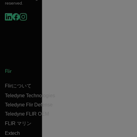
reserved.
Flir
Flirについて
Teledyne Technologies
Teledyne Flir Defense
Teledyne FLIR OEM
FLIR マリン
Extech