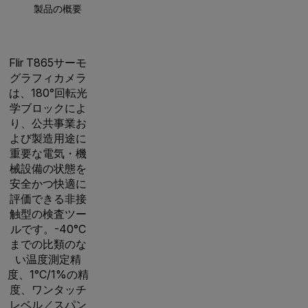
製品の概要
仕様
アクセサリー
リソ
Flir T865サーモ
グラフィカメラ
は、180°回転光
学ブロックによ
り、公共事業お
よび製造用途に
重要な電気・機
械設備の状態を
安全かつ快適に
評価できる非接
触型の検査ツー
ルです。-40°C
までの比類のな
い温度測定精
度、1°C/1%の精
度、ワンタッチ
レベル／スパン