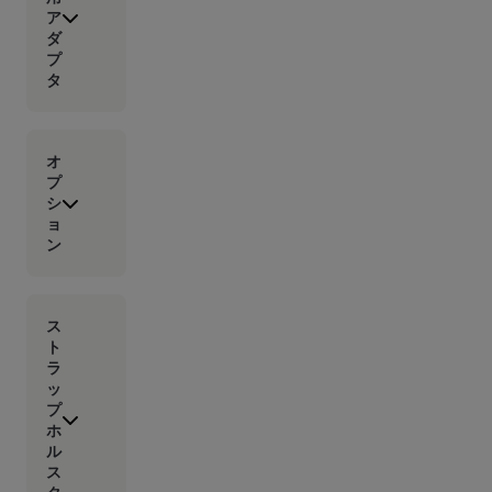
ア
ダ
プ
タ
オ
プ
シ
ョ
ン
ス
ト
ラ
ッ
プ
ホ
ル
ス