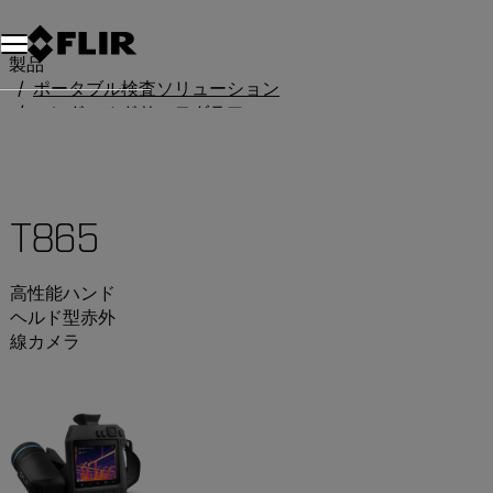
製品
ポータブル検査ソリューション
ハンドヘルドサーモグラフィカメラ
T-Series
T865
T865
高性能ハンド
ヘルド型赤外
線カメラ