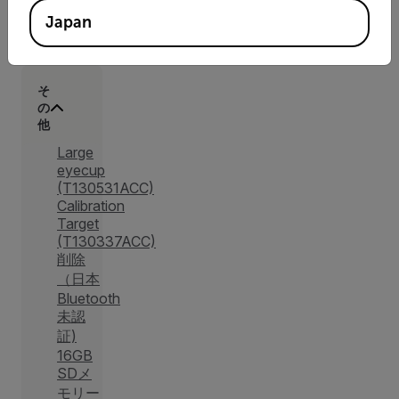
セサ
Japan
リー
そ
の
他
Large
eyecup
(T130531ACC)
Calibration
Target
(T130337ACC)
削除
（日本
Bluetooth
未認
証)
16GB
SDメ
モリー