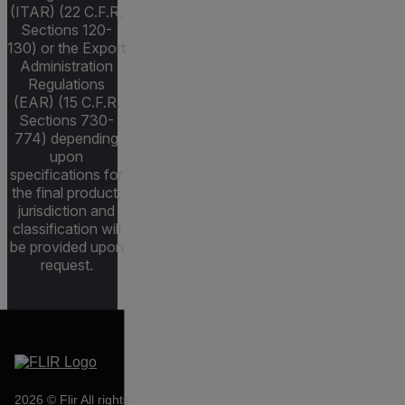
(ITAR) (22 C.F.R.
Sections 120-
130) or the Export
Administration
Regulations
(EAR) (15 C.F.R.
Sections 730-
774) depending
upon
specifications for
the final product;
jurisdiction and
classification will
be provided upon
request.
2026 © Flir All rights