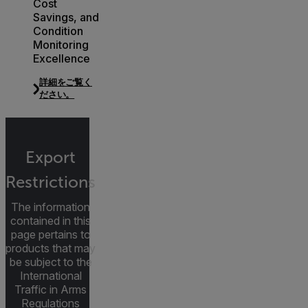
Cost
Savings, and
Condition
Monitoring
Excellence
詳細をご覧く
ださい。
Export
Restrictions
The information
contained in this
page pertains to
products that may
be subject to the
International
Traffic in Arms
Regulations